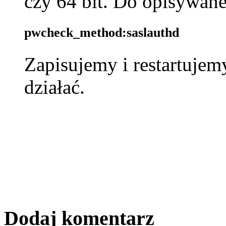
czy 64 bit. Do opisywan
pwcheck_method:saslauthd
Zapisujemy i restartujem
działać.
Dodaj komentarz