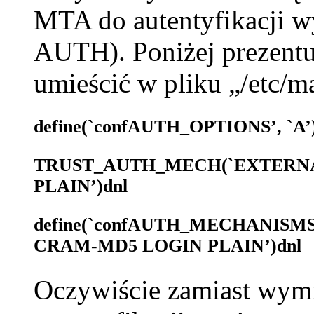
MTA do autentyfikacji w
AUTH). Poniżej prezentuję
umieścić w pliku „/etc/m
define(`confAUTH_OPTIONS’, `A’
TRUST_AUTH_MECH(`EXTERNA
PLAIN’)dnl
define(`confAUTH_MECHANISM
CRAM-MD5 LOGIN PLAIN’)dnl
Oczywiście zamiast wym