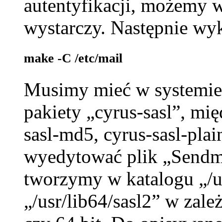
autentyfikacji, możemy
wystarczy. Następnie wy
make -C /etc/mail
Musimy mieć w systemie
pakiety „cyrus-sasl”, mię
sasl-md5, cyrus-sasl-pla
wyedytować plik „Sendma
tworzymy w katalogu „/us
„/usr/lib64/sasl2” w zale