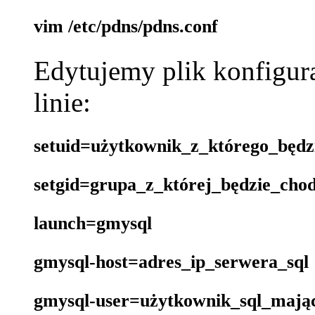
vim /etc/pdns/pdns.conf
Edytujemy plik konfigur
linie:
setuid=użytkownik_z_którego_będz
setgid=grupa_z_której_będzie_cho
launch=gmysql
gmysql-host=adres_ip_serwera_sql
gmysql-user=użytkownik_sql_mają