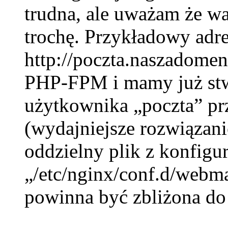
trudna, ale uważam że wa
trochę.
Przykładowy adre
http://poczta.naszadomen
PHP-FPM i mamy już stwo
użytkownika „poczta” pr
(wydajniejsze rozwiązan
oddzielny plik z konfigur
„/etc/nginx/conf.d/webma
powinna być zbliżona do 