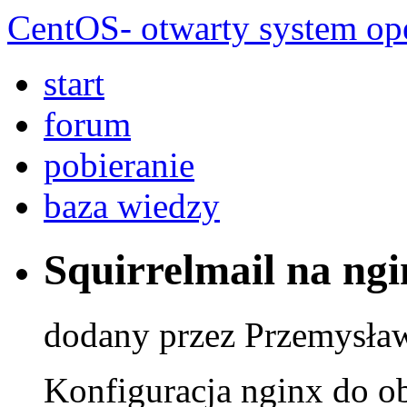
CentOS- otwarty system ope
start
forum
pobieranie
baza wiedzy
Squirrelmail na ngi
dodany przez Przemysła
Konfiguracja nginx do obs