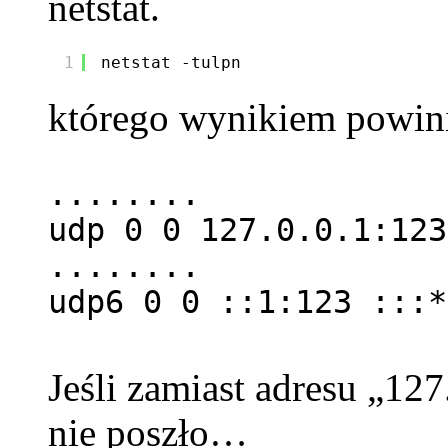
netstat.
1
netstat -tulpn
którego wynikiem powinie
........
udp 0 0 127.0.0.1:123
........
udp6 0 0 ::1:123 :::*
Jeśli zamiast adresu „127
nie poszło…