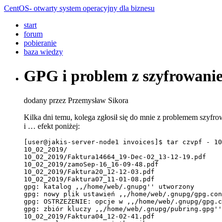
CentOS- otwarty system operacyjny dla biznesu
start
forum
pobieranie
baza wiedzy
GPG i problem z szyfrowani
dodany przez Przemysław Sikora
Kilka dni temu, kolega zgłosił się do mnie z problemem szyf
i … efekt poniżej:
[user@jakis-server-node1 invoices]$ tar czvpf - 10
10_02_2019/
10_02_2019/Faktura14664_19-Dec-02_13-12-19.pdf
10_02_2019/zamoSep-16_16-09-48.pdf
10_02_2019/Faktura20_12-12-03.pdf
10_02_2019/Faktura07_11-01-08.pdf
gpg: katalog ,,/home/web/.gnupg'' utworzony
gpg: nowy plik ustawień ,,/home/web/.gnupg/gpg.con
gpg: OSTRZEŻENIE: opcje w ,,/home/web/.gnupg/gpg.c
gpg: zbiór kluczy ,,/home/web/.gnupg/pubring.gpg''
10_02_2019/Faktura04_12-02-41.pdf