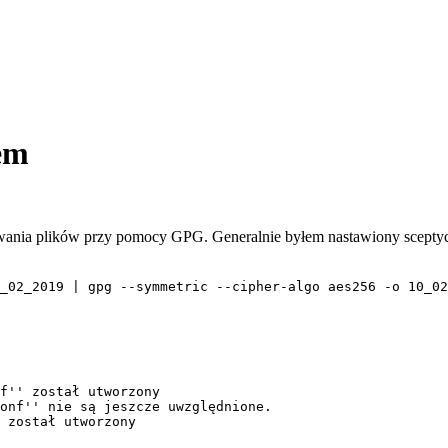
em
rowania plików przy pomocy GPG. Generalnie byłem nastawiony sceptyc
_02_2019 | gpg --symmetric --cipher-algo aes256 -o 10_02
f'' został utworzony
onf'' nie są jeszcze uwzględnione.
 został utworzony