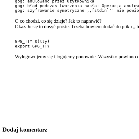
gpg: anulowano przez użytkownika
gpg: błąd podczas tworzenia hasła: Operacja anulow
gpg: szyfrowanie symetryczne ,,[stdin]'' nie powio
O co chodzi, co się dzieje? Jak to naprawić?
Okazało się to dosyć proste. Trzeba bowiem dodać do pliku „
GPG_TTY=$(tty)
export GPG_TTY
Wylogowujemy się i logujemy ponownie. Wszystko powinno dzi
Dodaj komentarz