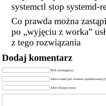
systemctl stop systemd-r
Co prawda można zastąpi
po „wyjęciu z worka” usł
z tego rozwiązania
Dodaj komentarz
Nick (wymagany)
Adres e-mail (nie zostanie opublikowany)
Adres Twojej strony