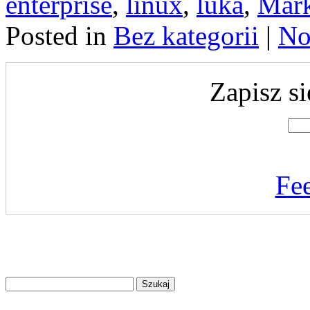
enterprise
,
linux
,
luka
,
Mark
Posted in
Bez kategorii
|
No
Zapisz si
Fe
Znajdź
na
stronie