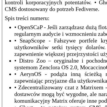
kontroli korporacyjnych potentatów. • G
CMS dostosowany do potrzeb Fediverse.
Spis treści numeru:
• OpenSCaP - Jeśli zarządzasz dużą f
regularnym audycie i wzmocnieniu zab
• SnapScope - Fałszywe portfele kr
użytkowników setki tysięcy dolarów
zapewnienie większej przejrzystości u
• Distro Zoo – oryginalne i pochod
systemom Zenclora OS 2.0, Mocaccino
• AerynOS - podąża inną ścieżką ni
zapewniając przyjazne dla użytkownika
• Zdecentralizowany czat z Matrixem 
dostawców mogą być wygodne, ale nara
komunikacyjny Matrix oferuje inne pod