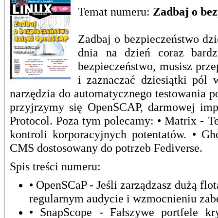
Temat numeru:
Zadbaj o be
Zadbaj o bezpieczeństwo dzi
dnia na dzień coraz bardz
bezpieczeństwo, musisz prze
i zaznaczać dziesiątki pól 
narzędzia do automatycznego testowania p
przyjrzymy się OpenSCAP, darmowej impl
Protocol. Poza tym polecamy: • Matrix - T
kontroli korporacyjnych potentatów. • G
CMS dostosowany do potrzeb Fediverse.
Spis treści numeru:
• OpenSCaP - Jeśli zarządzasz dużą f
regularnym audycie i wzmocnieniu zab
• SnapScope - Fałszywe portfele kr