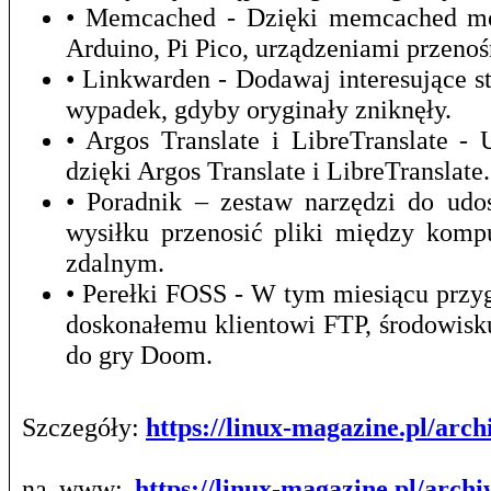
• Memcached - Dzięki memcached mo
Arduino, Pi Pico, urządzeniami przeno
• Linkwarden - Dodawaj interesujące st
wypadek, gdyby oryginały zniknęły.
• Argos Translate i LibreTranslate 
dzięki Argos Translate i LibreTranslate.
• Poradnik – zestaw narzędzi do udo
wysiłku przenosić pliki między kom
zdalnym.
• Perełki FOSS - W tym miesiącu prz
doskonałemu klientowi FTP, środowis
do gry Doom.
Szczegóły:
https://linux-magazine.pl/ar
na www:
https://linux-magazine.pl/arch