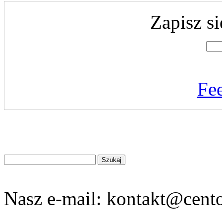
Zapisz si
Fe
Znajdź
na
stronie
Nasz e-mail:
kontakt@cento