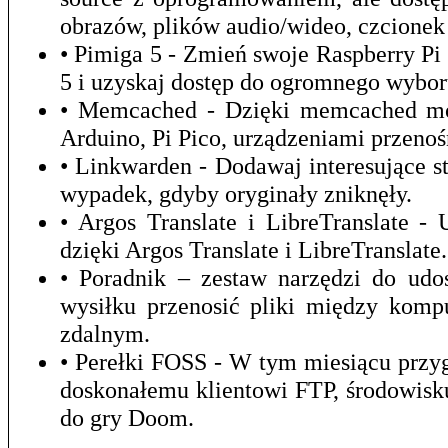
obrazów, plików audio/wideo, czcionek 
• Pimiga 5 - Zmień swoje Raspberry P
5 i uzyskaj dostęp do ogromnego wybor
• Memcached - Dzięki memcached mo
Arduino, Pi Pico, urządzeniami przeno
• Linkwarden - Dodawaj interesujące st
wypadek, gdyby oryginały zniknęły.
• Argos Translate i LibreTranslate 
dzięki Argos Translate i LibreTranslate.
• Poradnik – zestaw narzędzi do udo
wysiłku przenosić pliki między kom
zdalnym.
• Perełki FOSS - W tym miesiącu prz
doskonałemu klientowi FTP, środowis
do gry Doom.