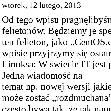
wtorek, 12 lutego, 2013
Od tego wpisu pragnęlibyśm
felietonów. Będziemy je sp
ten felieton, jako „CentOS
wpisie przyjrzymy się ostat
Linuksa: W świecie IT jest 
Jedna wiadomość na
temat np. nowej wersji jak
może zostać „rozdmuchana” 
często bywa tak, że tak na