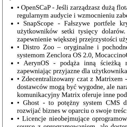
• OpenSCaP - Jeśli zarządzasz dużą f
regularnym audycie i wzmocnieniu zab
• SnapScope - Fałszywe portfele kr
użytkowników setki tysięcy dolarów
zapewnienie większej przejrzystości u
• Distro Zoo – oryginalne i pochod
systemom Zenclora OS 2.0, Mocaccino
• AerynOS - podąża inną ścieżką ni
zapewniając przyjazne dla użytkownika
• Zdecentralizowany czat z Matrixem 
dostawców mogą być wygodne, ale nara
komunikacyjny Matrix oferuje inne pod
• Ghost - to potężny system CMS dla
rozwijać biznes w oparciu o swoje treśc
• Licencje nieobejmujące oprogramow
source z oprogramowaniem, ale dostęp