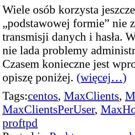
Wiele osób korzysta jeszcz
„podstawowej formie” nie 
transmisji danych i hasła.
nie lada problemy administ
Czasem konieczne jest wpro
opiszę poniżej.
(więcej…)
Tags:
centos
,
MaxClients
,
M
MaxClientsPerUser
,
MaxHos
proftpd