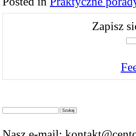
Posted in
Praktyczne porad
Zapisz si
Fe
Znajdź
na
stronie
Nasz e-mail:
kontakt@cento