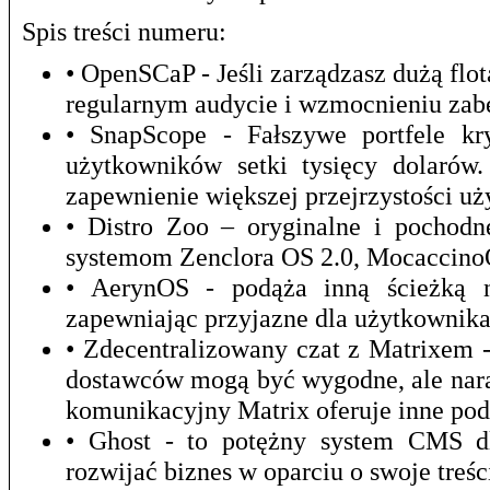
Spis treści numeru:
• OpenSCaP - Jeśli zarządzasz dużą f
regularnym audycie i wzmocnieniu zab
• SnapScope - Fałszywe portfele kr
użytkowników setki tysięcy dolarów
zapewnienie większej przejrzystości u
• Distro Zoo – oryginalne i pochod
systemom Zenclora OS 2.0, Mocaccino
• AerynOS - podąża inną ścieżką ni
zapewniając przyjazne dla użytkownika
• Zdecentralizowany czat z Matrixem 
dostawców mogą być wygodne, ale nara
komunikacyjny Matrix oferuje inne pod
• Ghost - to potężny system CMS dla
rozwijać biznes w oparciu o swoje treśc