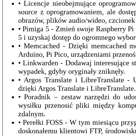
• Licencje nieobejmujące oprogramow
source z oprogramowaniem, ale dostęp
obrazów, plików audio/wideo, czcionek 
• Pimiga 5 - Zmień swoje Raspberry P
5 i uzyskaj dostęp do ogromnego wybor
• Memcached - Dzięki memcached mo
Arduino, Pi Pico, urządzeniami przeno
• Linkwarden - Dodawaj interesujące st
wypadek, gdyby oryginały zniknęły.
• Argos Translate i LibreTranslate 
dzięki Argos Translate i LibreTranslate.
• Poradnik – zestaw narzędzi do udo
wysiłku przenosić pliki między kom
zdalnym.
• Perełki FOSS - W tym miesiącu prz
doskonałemu klientowi FTP, środowis