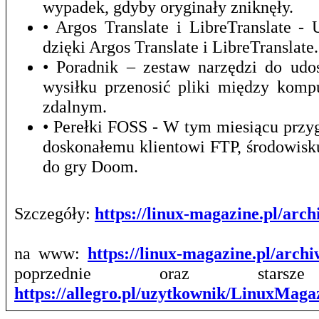
wypadek, gdyby oryginały zniknęły.
• Argos Translate i LibreTranslate 
dzięki Argos Translate i LibreTranslate.
• Poradnik – zestaw narzędzi do udo
wysiłku przenosić pliki między kom
zdalnym.
• Perełki FOSS - W tym miesiącu prz
doskonałemu klientowi FTP, środowis
do gry Doom.
Szczegóły:
https://linux-magazine.pl/ar
na www:
https://linux-magazine.pl/arch
poprzednie oraz stars
https://allegro.pl/uzytkownik/LinuxMag