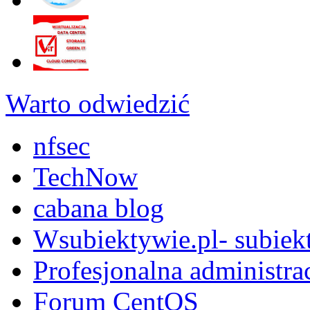
Warto odwiedzić
nfsec
TechNow
cabana blog
Wsubiektywie.pl- subiekt
Profesjonalna administra
Forum CentOS