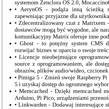
systemom Zenclora OS 2.0, Mocaccino
• AerynOS - podąża inną ścieżką ni
zapewniając przyjazne dla użytkownika
• Zdecentralizowany czat z Matrixem 
dostawców mogą być wygodne, ale nara
komunikacyjny Matrix oferuje inne pod
• Ghost - to potężny system CMS dla
rozwijać biznes w oparciu o swoje treśc
• Licencje nieobejmujące oprogramow
source z oprogramowaniem, ale dostęp
obrazów, plików audio/wideo, czcionek 
• Pimiga 5 - Zmień swoje Raspberry P
5 i uzyskaj dostęp do ogromnego wybor
• Memcached - Dzięki memcached mo
Arduino, Pi Pico, urządzeniami przeno
• Linkwarden - Dodawaj interesujące st