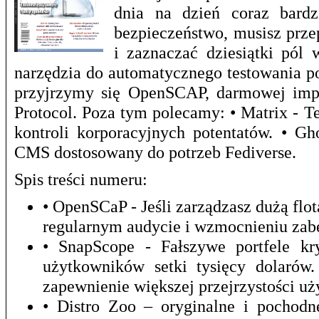
dnia na dzień coraz bardz
bezpieczeństwo, musisz prze
i zaznaczać dziesiątki pól 
narzędzia do automatycznego testowania p
przyjrzymy się OpenSCAP, darmowej impl
Protocol. Poza tym polecamy: • Matrix - T
kontroli korporacyjnych potentatów. • G
CMS dostosowany do potrzeb Fediverse.
Spis treści numeru:
• OpenSCaP - Jeśli zarządzasz dużą f
regularnym audycie i wzmocnieniu zab
• SnapScope - Fałszywe portfele kr
użytkowników setki tysięcy dolarów
zapewnienie większej przejrzystości u
• Distro Zoo – oryginalne i pochod