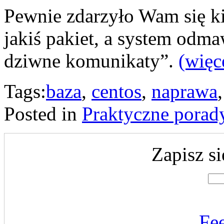
Pewnie zdarzyło Wam się ki
jakiś pakiet, a system odm
dziwne komunikaty”.
(wię
Tags:
baza
,
centos
,
naprawa
Posted in
Praktyczne porad
Zapisz si
Fe