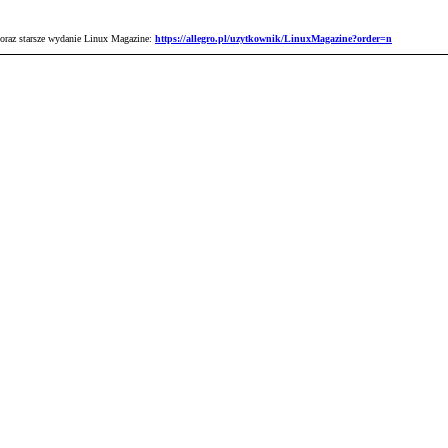
 oraz starsze wydanie Linux Magazine:
https://allegro.pl/uzytkownik/LinuxMagazine?order=n