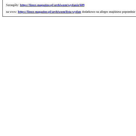
Szczegóły:
https://linux-magazine.pl/archiwum/wydanie/689
na www:
https://linux-magazine.pl/archiwum/lista-wydan
dodatkowo na allegro znajdziesz poprzednie