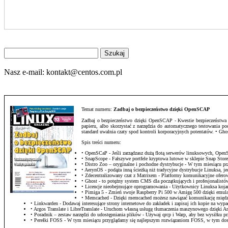
Znajdź
na
stronie
Nasz e-mail:
kontakt@centos.com.pl
Temat numeru:
Zadbaj o bezpieczeństwo dzięki OpenSCAP
Zadbaj o bezpieczeństwo dzięki OpenSCAP - Kwestie bezpieczeństwa sta
papieru, albo skorzystać z narzędzia do automatycznego testowania 
standard uwalnia czaty spod kontroli korporacyjnych potentatów. • G
Spis treści numeru:
• OpenSCaP - Jeśli zarządzasz dużą flotą serwerów linuksowych, Op
• SnapScope - Fałszywe portfele kryptowa lutowe w sklepie Snap Stor
• Distro Zoo – oryginalne i pochodne dystrybucje - W tym miesiącu
• AerynOS - podąża inną ścieżką niż tradycyjne dystrybucje Linuksa, j
• Zdecentralizowany czat z Matrixem - Platformy komunikacyjne ofero
• Ghost - to potężny system CMS dla początkujących i profesjonalistów,
• Licencje nieobejmujące oprogramowania - Użytkownicy Linuksa kojarz
• Pimiga 5 - Zmień swoje Raspberry Pi 500 w Amigę 500 dzięki emula
• Memcached - Dzięki memcached możesz nawiązać komunikację między
• Linkwarden - Dodawaj interesujące strony internetowe do zakładek i zapisuj ich kopie na wyp
• Argos Translate i LibreTranslate - Uruchom własną usługę tłumaczenia maszynowego dzięki Arg
• Poradnik – zestaw narzędzi do udostępniania plików - Używaj qrcp i Warp, aby bez wysiłku 
• Perełki FOSS - W tym miesiącu przyglądamy się najlepszym rozwiązaniom FOSS, w tym do