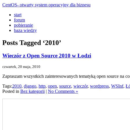
CentOS- otwarty system operacyjny dla biznesu
start
forum
pobieranie
baza wiedzy
Posts Tagged ‘2010’
Wieczór z Open Source 2010 w Łodzi
czwartek, 20 maja, 2010
Zapraszam wszystkich zainteresowanych tematyką open source na co
Tags:
2010
,
django
,
http
,
open
,
source
,
wieczór
,
wordpress
,
WSInf
,
Ł
Posted in
Bez kategorii
|
No Comments »