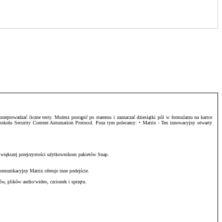
zeprowadzać liczne testy. Możesz postąpić po staremu i zaznaczać dziesiątki pól w formularzu na kartce
otokołu Security Content Automation Protocol. Poza tym polecamy: • Matrix - Ten innowacyjny otwarty
 większej przejrzystości użytkownikom pakietów Snap.
omunikacyjny Matrix oferuje inne podejście.
w, plików audio/wideo, czcionek i sprzętu.