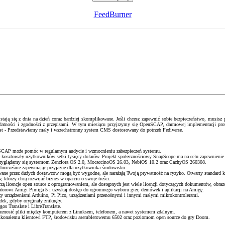
FeedBurner
ją się z dnia na dzień coraz bardziej skomplikowane. Jeśli chcesz zapewnić sobie bezpieczeństwo, musisz pr
podatności i zgodności z przepisami. W tym miesiącu przyjrzymy się OpenSCAP, darmowej implementacji pr
host - Przedstawiamy mały i wszechstronny system CMS dostosowany do potrzeb Fediverse.
enSCAP może pomóc w regularnym audycie i wzmocnieniu zabezpieczeń systemu.
e kosztowały użytkowników setki tysięcy dolarów. Projekt społecznościowy SnapScope ma na celu zapewnienie
 przyglądamy się systemom Zenclora OS 2.0, MocaccinoOS 26.03, NebiOS 10.2 oraz CachyOS 260308.
ednocześnie zapewniając przyjazne dla użytkownika środowisko.
wane przez dużych dostawców mogą być wygodne, ale narażają Twoją prywatność na ryzyko. Otwarty standard k
 którzy chcą rozwijać biznes w oparciu o swoje treści.
ą licencje open source z oprogramowaniem, ale dostępnych jest wiele licencji dotyczących dokumentów, obrazó
torowi Amigi Pimiga 5 i uzyskaj dostęp do ogromnego wyboru gier, demówek i aplikacji na Amigę.
 urządzeniami Arduino, Pi Pico, urządzeniami przenośnymi i innymi małymi mikrokontrolerami.
adek, gdyby oryginały zniknęły.
os Translate i LibreTranslate.
przenosić pliki między komputerem z Linuksem, telefonem, a nawet systemem zdalnym.
skonałemu klientowi FTP, środowisku asemblerowemu 6502 oraz poziomom open source do gry Doom.