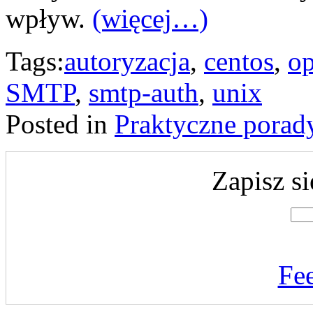
wpływ.
(więcej…)
Tags:
autoryzacja
,
centos
,
o
SMTP
,
smtp-auth
,
unix
Posted in
Praktyczne porad
Zapisz si
Fe