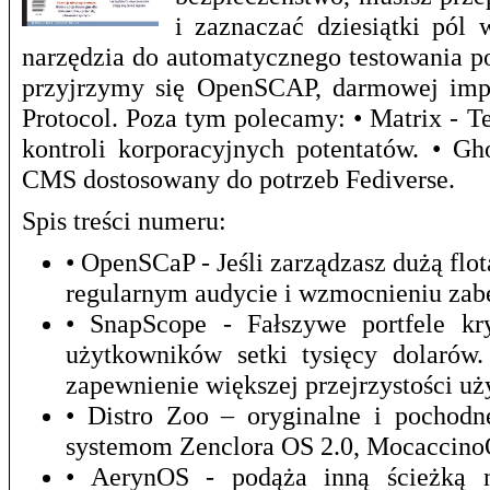
i zaznaczać dziesiątki pól 
narzędzia do automatycznego testowania p
przyjrzymy się OpenSCAP, darmowej impl
Protocol. Poza tym polecamy: • Matrix - T
kontroli korporacyjnych potentatów. • G
CMS dostosowany do potrzeb Fediverse.
Spis treści numeru:
• OpenSCaP - Jeśli zarządzasz dużą f
regularnym audycie i wzmocnieniu zab
• SnapScope - Fałszywe portfele kr
użytkowników setki tysięcy dolarów
zapewnienie większej przejrzystości u
• Distro Zoo – oryginalne i pochod
systemom Zenclora OS 2.0, Mocaccino
• AerynOS - podąża inną ścieżką ni