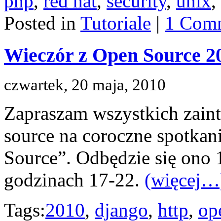
php
,
red hat
,
security
,
unix
,
Posted in
Tutoriale
|
1 Com
Wieczór z Open Source 2
czwartek, 20 maja, 2010
Zapraszam wszystkich zain
source na coroczne spotkan
Source”. Odbędzie się ono
godzinach 17-22.
(więcej…
Tags:
2010
,
django
,
http
,
op