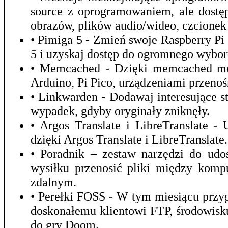
source z oprogramowaniem, ale dostęp
obrazów, plików audio/wideo, czcionek 
• Pimiga 5 - Zmień swoje Raspberry P
5 i uzyskaj dostęp do ogromnego wybor
• Memcached - Dzięki memcached mo
Arduino, Pi Pico, urządzeniami przeno
• Linkwarden - Dodawaj interesujące st
wypadek, gdyby oryginały zniknęły.
• Argos Translate i LibreTranslate 
dzięki Argos Translate i LibreTranslate.
• Poradnik – zestaw narzędzi do udo
wysiłku przenosić pliki między kom
zdalnym.
• Perełki FOSS - W tym miesiącu prz
doskonałemu klientowi FTP, środowis
do gry Doom.