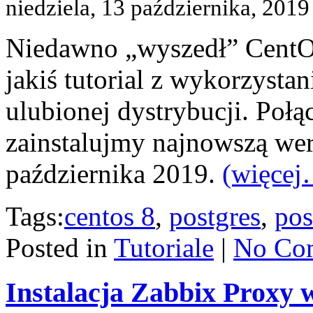
niedziela, 13 października, 2019
Niedawno „wyszedł” CentOS
jakiś tutorial z wykorzysta
ulubionej dystrybucji. Poł
zainstalujmy najnowszą wer
października 2019.
(więcej
Tags:
centos 8
,
postgres
,
pos
Posted in
Tutoriale
|
No Co
Instalacja Zabbix Proxy