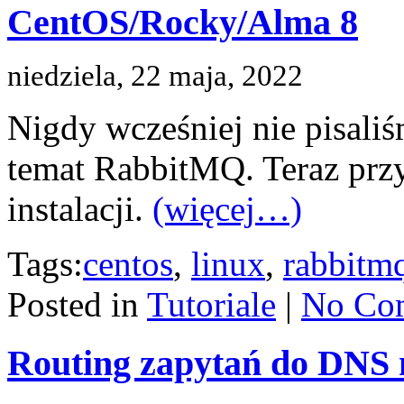
CentOS/Rocky/Alma 8
niedziela, 22 maja, 2022
Nigdy wcześniej nie pisali
temat RabbitMQ. Teraz przys
instalacji.
(więcej…)
Tags:
centos
,
linux
,
rabbitm
Posted in
Tutoriale
|
No Co
Routing zapytań do DNS 