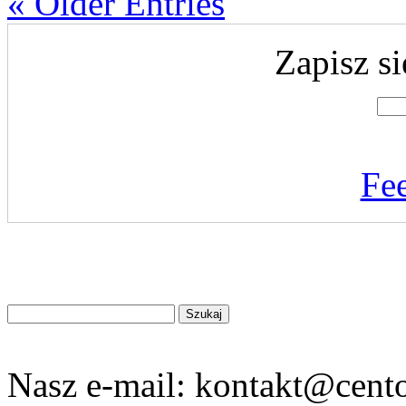
« Older Entries
Zapisz si
Fe
Znajdź
na
stronie
Nasz e-mail:
kontakt@cento