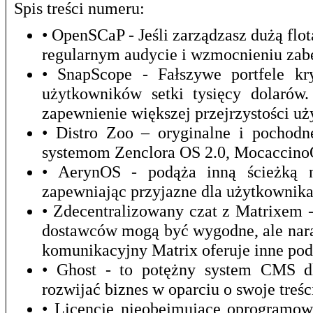
Spis treści numeru:
• OpenSCaP - Jeśli zarządzasz dużą f
regularnym audycie i wzmocnieniu zab
• SnapScope - Fałszywe portfele kr
użytkowników setki tysięcy dolarów
zapewnienie większej przejrzystości u
• Distro Zoo – oryginalne i pochod
systemom Zenclora OS 2.0, Mocaccino
• AerynOS - podąża inną ścieżką ni
zapewniając przyjazne dla użytkownika
• Zdecentralizowany czat z Matrixem 
dostawców mogą być wygodne, ale nara
komunikacyjny Matrix oferuje inne pod
• Ghost - to potężny system CMS dla
rozwijać biznes w oparciu o swoje treśc
• Licencje nieobejmujące oprogramow