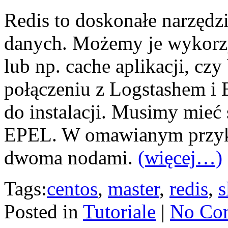
Redis to doskonałe narzęd
danych. Możemy je wykorzy
lub np. cache aplikacji, cz
połączeniu z Logstashem i 
do instalacji. Musimy mieć
EPEL. W omawianym przykł
dwoma nodami.
(więcej…)
Tags:
centos
,
master
,
redis
,
s
Posted in
Tutoriale
|
No Co