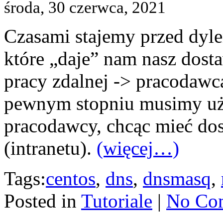
środa, 30 czerwca, 2021
Czasami stajemy przed dyl
które „daje” nam nasz dost
pracy zdalnej -> pracodaw
pewnym stopniu musimy uż
pracodawcy, chcąc mieć do
(intranetu).
(więcej…)
Tags:
centos
,
dns
,
dnsmasq
,
Posted in
Tutoriale
|
No Co