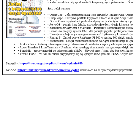
standard uwalnia czaty spod kontroli korporacyjnych potentatów. • G
Spis treści numeru:
• OpenSCaP - Jeśli zarządzasz dużą flotą serwerów linuksowych, Op
• SnapScope - Fałszywe portfele kryptowa lutowe w sklepie Snap Stor
• Distro Zoo – oryginalne i pochodne dystrybucje - W tym miesiącu
• AerynOS - podąża inną ścieżką niż tradycyjne dystrybucje Linuksa, j
• Zdecentralizowany czat z Matrixem - Platformy komunikacyjne ofero
• Ghost - to potężny system CMS dla początkujących i profesjonalistów,
• Licencje nieobejmujące oprogramowania - Użytkownicy Linuksa kojarz
• Pimiga 5 - Zmień swoje Raspberry Pi 500 w Amigę 500 dzięki emula
• Memcached - Dzięki memcached możesz nawiązać komunikację między
• Linkwarden - Dodawaj interesujące strony internetowe do zakładek i zapisuj ich kopie na wyp
• Argos Translate i LibreTranslate - Uruchom własną usługę tłumaczenia maszynowego dzięki Arg
• Poradnik – zestaw narzędzi do udostępniania plików - Używaj qrcp i Warp, aby bez wysiłku 
• Perełki FOSS - W tym miesiącu przyglądamy się najlepszym rozwiązaniom FOSS, w tym do
Szczegóły:
https://linux-magazine.pl/archiwum/wydanie/689
na www:
https://linux-magazine.pl/archiwum/lista-wydan
dodatkowo na allegro znajdziesz poprzednie