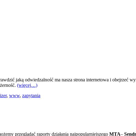
wdzić jaką odwiedzalność ma nasza strona internetowa i obejrzeć wyni
ożerność.
(więcej…)
izer
,
www
,
zapytania
ożemy przeglądać raporty działania najpopularniejszego
MTA
–
Send