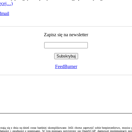
ęcej…)
dmail
Zapisz się na newsletter
FeedBurner
ją się z dnia na dzień coraz bardziej skomplikowane. Jeśli chcesz zapewnić sobie bezpieczeństwo, musisz pr
podatności i zgodności z przepisami. W tym miesiącu przyjrzymy się OpenSCAP, darmowej implementacji pr