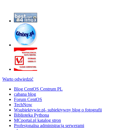
Warto odwiedzić
Blog CentOS Centrum PL
cabana blog
Forum CentOS
TechNow
Wsubiektywie.pl- subiektywny blog o fotografii
Biblioteka Pythona
MCportal.pl katalog stron
Profesjonalna administracja serwerami