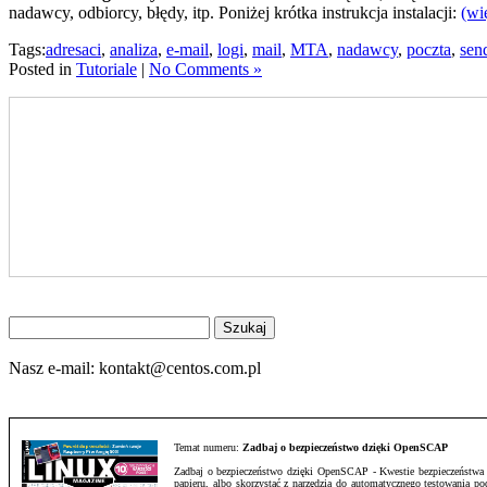
nadawcy, odbiorcy, błędy, itp. Poniżej krótka instrukcja instalacji:
(wi
Tags:
adresaci
,
analiza
,
e-mail
,
logi
,
mail
,
MTA
,
nadawcy
,
poczta
,
sen
Posted in
Tutoriale
|
No Comments »
Znajdź
na
stronie
Nasz e-mail:
kontakt@centos.com.pl
Temat numeru:
Zadbaj o bezpieczeństwo dzięki OpenSCAP
Zadbaj o bezpieczeństwo dzięki OpenSCAP - Kwestie bezpieczeństwa sta
papieru, albo skorzystać z narzędzia do automatycznego testowania 