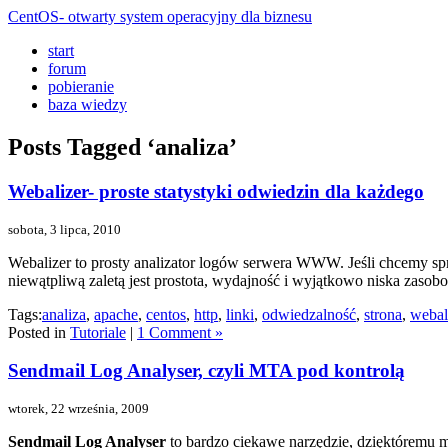
CentOS- otwarty system operacyjny dla biznesu
start
forum
pobieranie
baza wiedzy
Posts Tagged ‘analiza’
Webalizer- proste statystyki odwiedzin dla każdego
sobota, 3 lipca, 2010
Webalizer to prosty analizator logów serwera WWW. Jeśli chcemy spra
niewątpliwą zaletą jest prostota, wydajność i wyjątkowo niska zasob
Tags:
analiza
,
apache
,
centos
,
http
,
linki
,
odwiedzalność
,
strona
,
webal
Posted in
Tutoriale
|
1 Comment »
Sendmail Log Analyser, czyli MTA pod kontrolą
wtorek, 22 września, 2009
Sendmail Log Analyser
to bardzo ciekawe narzędzie, dzięktóremu m