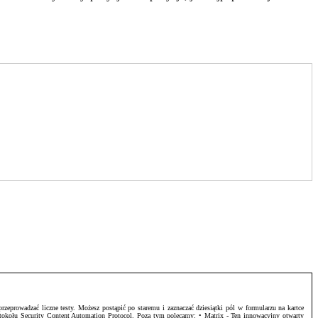
zeprowadzać liczne testy. Możesz postąpić po staremu i zaznaczać dziesiątki pól w formularzu na kartce
otokołu Security Content Automation Protocol. Poza tym polecamy: • Matrix - Ten innowacyjny otwarty