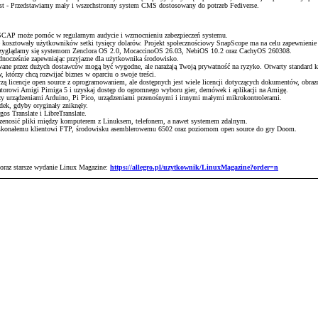
host - Przedstawiamy mały i wszechstronny system CMS dostosowany do potrzeb Fediverse.
enSCAP może pomóc w regularnym audycie i wzmocnieniu zabezpieczeń systemu.
e kosztowały użytkowników setki tysięcy dolarów. Projekt społecznościowy SnapScope ma na celu zapewnienie
 przyglądamy się systemom Zenclora OS 2.0, MocaccinoOS 26.03, NebiOS 10.2 oraz CachyOS 260308.
ednocześnie zapewniając przyjazne dla użytkownika środowisko.
wane przez dużych dostawców mogą być wygodne, ale narażają Twoją prywatność na ryzyko. Otwarty standard k
 którzy chcą rozwijać biznes w oparciu o swoje treści.
ą licencje open source z oprogramowaniem, ale dostępnych jest wiele licencji dotyczących dokumentów, obrazó
torowi Amigi Pimiga 5 i uzyskaj dostęp do ogromnego wyboru gier, demówek i aplikacji na Amigę.
 urządzeniami Arduino, Pi Pico, urządzeniami przenośnymi i innymi małymi mikrokontrolerami.
adek, gdyby oryginały zniknęły.
os Translate i LibreTranslate.
przenosić pliki między komputerem z Linuksem, telefonem, a nawet systemem zdalnym.
skonałemu klientowi FTP, środowisku asemblerowemu 6502 oraz poziomom open source do gry Doom.
 oraz starsze wydanie Linux Magazine:
https://allegro.pl/uzytkownik/LinuxMagazine?order=n