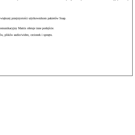
 większej przejrzystości użytkownikom pakietów Snap.
omunikacyjny Matrix oferuje inne podejście.
w, plików audio/wideo, czcionek i sprzętu.