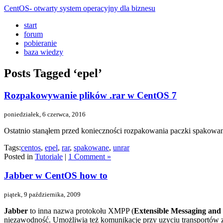
CentOS- otwarty system operacyjny dla biznesu
start
forum
pobieranie
baza wiedzy
Posts Tagged ‘epel’
Rozpakowywanie plików .rar w CentOS 7
poniedziałek, 6 czerwca, 2016
Ostatnio stanąłem przed konieczności rozpakowania paczki spakow
Tags:
centos
,
epel
,
rar
,
spakowane
,
unrar
Posted in
Tutoriale
|
1 Comment »
Jabber w CentOS how to
piątek, 9 października, 2009
Jabber
to inna nazwa protokołu XMPP (
Extensible Messaging and 
niezawodność. Umożliwia też komunikację przy uzyciu transportów z