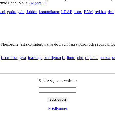
emie CentOS 5.3.
(więcej…)
col
,
gadu-gadu
,
Jabber
,
komunikator
,
LDAP
,
linux
,
PAM
,
red hat
,
tlen
iezbędne jest skonfigurowanie dobrych i sprawdzonych repozytoriów.
,
jason litka
,
java
,
jpackage
,
konfiguracja
,
linux
,
php
,
php 5.2
,
poczta
,
r
Zapisz się na newsletter
FeedBurner