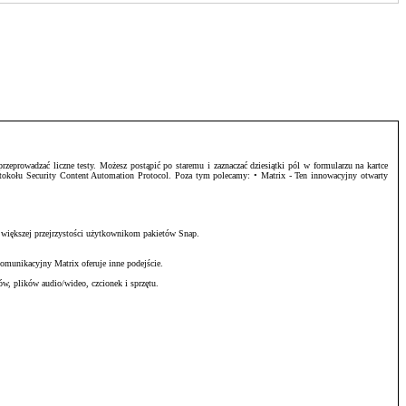
zeprowadzać liczne testy. Możesz postąpić po staremu i zaznaczać dziesiątki pól w formularzu na kartce
otokołu Security Content Automation Protocol. Poza tym polecamy: • Matrix - Ten innowacyjny otwarty
 większej przejrzystości użytkownikom pakietów Snap.
omunikacyjny Matrix oferuje inne podejście.
w, plików audio/wideo, czcionek i sprzętu.