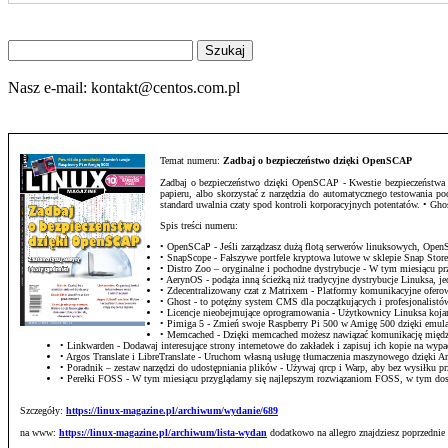
Znajdź
na
stronie
Nasz e-mail:
kontakt@centos.com.pl
Temat numeru:
Zadbaj o bezpieczeństwo dzięki OpenSCAP
Zadbaj o bezpieczeństwo dzięki OpenSCAP - Kwestie bezpieczeństwa sta
papieru, albo skorzystać z narzędzia do automatycznego testowania 
standard uwalnia czaty spod kontroli korporacyjnych potentatów. • G
Spis treści numeru:
• OpenSCaP - Jeśli zarządzasz dużą flotą serwerów linuksowych, Op
• SnapScope - Fałszywe portfele kryptowa lutowe w sklepie Snap Stor
• Distro Zoo – oryginalne i pochodne dystrybucje - W tym miesiącu
• AerynOS - podąża inną ścieżką niż tradycyjne dystrybucje Linuksa, j
• Zdecentralizowany czat z Matrixem - Platformy komunikacyjne ofero
• Ghost - to potężny system CMS dla początkujących i profesjonalistów,
• Licencje nieobejmujące oprogramowania - Użytkownicy Linuksa kojarz
• Pimiga 5 - Zmień swoje Raspberry Pi 500 w Amigę 500 dzięki emula
• Memcached - Dzięki memcached możesz nawiązać komunikację między
• Linkwarden - Dodawaj interesujące strony internetowe do zakładek i zapisuj ich kopie na wyp
• Argos Translate i LibreTranslate - Uruchom własną usługę tłumaczenia maszynowego dzięki Arg
• Poradnik – zestaw narzędzi do udostępniania plików - Używaj qrcp i Warp, aby bez wysiłku 
• Perełki FOSS - W tym miesiącu przyglądamy się najlepszym rozwiązaniom FOSS, w tym do
Szczegóły:
https://linux-magazine.pl/archiwum/wydanie/689
na www:
https://linux-magazine.pl/archiwum/lista-wydan
dodatkowo na allegro znajdziesz poprzednie