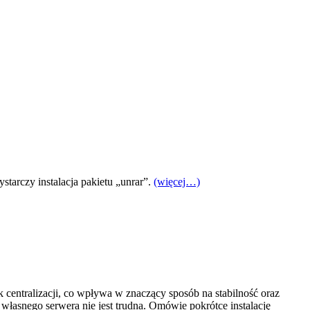
arczy instalacja pakietu „unrar”.
(więcej…)
ak centralizacji, co wpływa w znaczący sposób na stabilność oraz
łasnego serwera nie jest trudna. Omówie pokrótce instalację