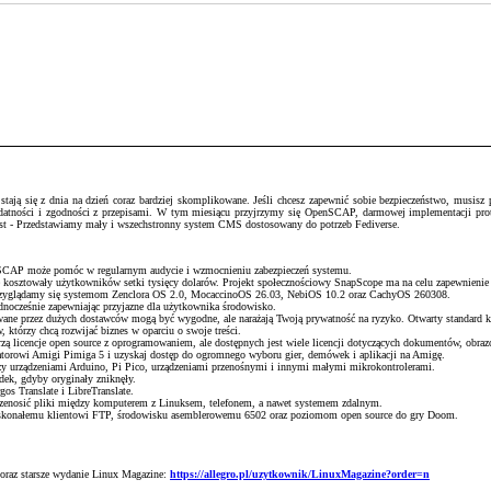
ją się z dnia na dzień coraz bardziej skomplikowane. Jeśli chcesz zapewnić sobie bezpieczeństwo, musisz pr
podatności i zgodności z przepisami. W tym miesiącu przyjrzymy się OpenSCAP, darmowej implementacji pr
host - Przedstawiamy mały i wszechstronny system CMS dostosowany do potrzeb Fediverse.
enSCAP może pomóc w regularnym audycie i wzmocnieniu zabezpieczeń systemu.
e kosztowały użytkowników setki tysięcy dolarów. Projekt społecznościowy SnapScope ma na celu zapewnienie
 przyglądamy się systemom Zenclora OS 2.0, MocaccinoOS 26.03, NebiOS 10.2 oraz CachyOS 260308.
ednocześnie zapewniając przyjazne dla użytkownika środowisko.
wane przez dużych dostawców mogą być wygodne, ale narażają Twoją prywatność na ryzyko. Otwarty standard k
 którzy chcą rozwijać biznes w oparciu o swoje treści.
ą licencje open source z oprogramowaniem, ale dostępnych jest wiele licencji dotyczących dokumentów, obrazó
torowi Amigi Pimiga 5 i uzyskaj dostęp do ogromnego wyboru gier, demówek i aplikacji na Amigę.
 urządzeniami Arduino, Pi Pico, urządzeniami przenośnymi i innymi małymi mikrokontrolerami.
adek, gdyby oryginały zniknęły.
os Translate i LibreTranslate.
przenosić pliki między komputerem z Linuksem, telefonem, a nawet systemem zdalnym.
skonałemu klientowi FTP, środowisku asemblerowemu 6502 oraz poziomom open source do gry Doom.
 oraz starsze wydanie Linux Magazine:
https://allegro.pl/uzytkownik/LinuxMagazine?order=n