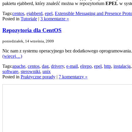
pakietu ejabberd, który znaleźć można w repozytorium
EPEL
w syst
Tags:
centos
,
ejabberd
,
epel
,
Extensible Messaging and Presence Proto
Posted in
Tutoriale
|
3 komentarze »
Repozytoria dla CentOS
poniedziałek, 14 września, 2009
Nic nam z systemu operacyjnego bez dodatkowego oprogramowania. N
(więcej…)
Tags:
apache
,
centos
,
dag
,
drivery
,
e-mail
,
elrepo
,
epel
,
http
,
instalacja
software
,
sterowniki
,
unix
Posted in
Praktyczne porady
|
7 komentarzy »