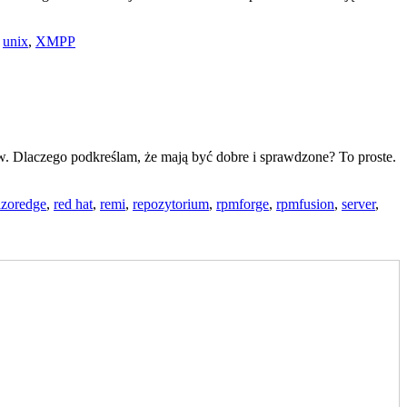
,
unix
,
XMPP
 Dlaczego podkreślam, że mają być dobre i sprawdzone? To proste.
azoredge
,
red hat
,
remi
,
repozytorium
,
rpmforge
,
rpmfusion
,
server
,