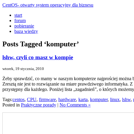
CentOS- otwarty system operacyjny dla biznesu
start
forum
pobieranie
baza wiedzy
Posts Tagged ‘komputer’
lshw, czyli co masz w kompie
wtorek, 19 stycznia, 2010
Żeby sprawdzić, co mamy w naszym komputerze najprościej można by g
Zresztą nie jest to rozwiązanie na miare prawdziwego informatyka.
przystępny dla każdego. Poniżej lista „zagadnień”, o których może
Tags:
centos
,
CPU
,
firmware
,
hardware
,
karta
,
komputer
,
linux
,
lshw
,
Posted in
Praktyczne porady
|
No Comments »