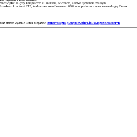
przenosić pliki między komputerem z Linuksem, telefonem, a nawet systemem zdalnym.
skonałemu klientowi FTP, środowisku asemblerowemu 6502 oraz poziomom open source do gry Doom.
 oraz starsze wydanie Linux Magazine:
https://allegro.pl/uzytkownik/LinuxMagazine?order=n