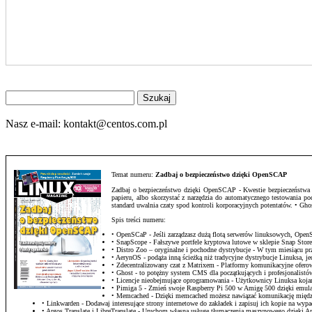
Znajdź
na
stronie
Nasz e-mail:
kontakt@centos.com.pl
Temat numeru:
Zadbaj o bezpieczeństwo dzięki OpenSCAP
Zadbaj o bezpieczeństwo dzięki OpenSCAP - Kwestie bezpieczeństwa sta
papieru, albo skorzystać z narzędzia do automatycznego testowania 
standard uwalnia czaty spod kontroli korporacyjnych potentatów. • G
Spis treści numeru:
• OpenSCaP - Jeśli zarządzasz dużą flotą serwerów linuksowych, Op
• SnapScope - Fałszywe portfele kryptowa lutowe w sklepie Snap Stor
• Distro Zoo – oryginalne i pochodne dystrybucje - W tym miesiącu
• AerynOS - podąża inną ścieżką niż tradycyjne dystrybucje Linuksa, j
• Zdecentralizowany czat z Matrixem - Platformy komunikacyjne ofero
• Ghost - to potężny system CMS dla początkujących i profesjonalistów,
• Licencje nieobejmujące oprogramowania - Użytkownicy Linuksa kojarz
• Pimiga 5 - Zmień swoje Raspberry Pi 500 w Amigę 500 dzięki emula
• Memcached - Dzięki memcached możesz nawiązać komunikację między
• Linkwarden - Dodawaj interesujące strony internetowe do zakładek i zapisuj ich kopie na wyp
• Argos Translate i LibreTranslate - Uruchom własną usługę tłumaczenia maszynowego dzięki Arg