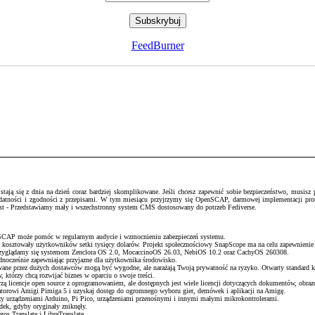
FeedBurner
ją się z dnia na dzień coraz bardziej skomplikowane. Jeśli chcesz zapewnić sobie bezpieczeństwo, musisz pr
podatności i zgodności z przepisami. W tym miesiącu przyjrzymy się OpenSCAP, darmowej implementacji pr
host - Przedstawiamy mały i wszechstronny system CMS dostosowany do potrzeb Fediverse.
enSCAP może pomóc w regularnym audycie i wzmocnieniu zabezpieczeń systemu.
e kosztowały użytkowników setki tysięcy dolarów. Projekt społecznościowy SnapScope ma na celu zapewnienie
 przyglądamy się systemom Zenclora OS 2.0, MocaccinoOS 26.03, NebiOS 10.2 oraz CachyOS 260308.
ednocześnie zapewniając przyjazne dla użytkownika środowisko.
wane przez dużych dostawców mogą być wygodne, ale narażają Twoją prywatność na ryzyko. Otwarty standard k
 którzy chcą rozwijać biznes w oparciu o swoje treści.
ą licencje open source z oprogramowaniem, ale dostępnych jest wiele licencji dotyczących dokumentów, obrazó
torowi Amigi Pimiga 5 i uzyskaj dostęp do ogromnego wyboru gier, demówek i aplikacji na Amigę.
 urządzeniami Arduino, Pi Pico, urządzeniami przenośnymi i innymi małymi mikrokontrolerami.
adek, gdyby oryginały zniknęły.
os Translate i LibreTranslate.