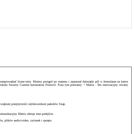
zeprowadzać liczne testy. Możesz postąpić po staremu i zaznaczać dziesiątki pól w formularzu na kartce
otokołu Security Content Automation Protocol. Poza tym polecamy: • Matrix - Ten innowacyjny otwarty
 większej przejrzystości użytkownikom pakietów Snap.
omunikacyjny Matrix oferuje inne podejście.
w, plików audio/wideo, czcionek i sprzętu.