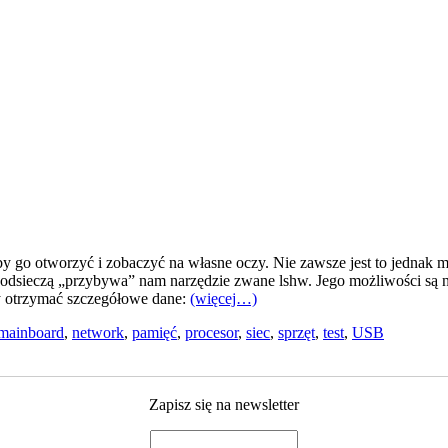
o otworzyć i zobaczyć na własne oczy. Nie zawsze jest to jednak moż
 Z odsieczą „przybywa” nam narzędzie zwane lshw. Jego możliwości są
my otrzymać szczegółowe dane:
(więcej…)
mainboard
,
network
,
pamięć
,
procesor
,
siec
,
sprzęt
,
test
,
USB
Zapisz się na newsletter