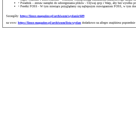
• Poradnik – zestaw narzędzi do udostępniania plików - Używaj qrcp i Warp, aby bez wysiłku 
• Perełki FOSS - W tym miesiącu przyglądamy się najlepszym rozwiązaniom FOSS, w tym do
Szczegóły:
https://linux-magazine.pl/archiwum/wydanie/689
na www:
https://linux-magazine.pl/archiwum/lista-wydan
dodatkowo na allegro znajdziesz poprzednie