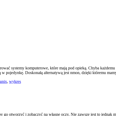
ać systemy komputerowe, które mają pod opieką. Chyba każdemu znane 
ają w pojedynkę. Doskonałą alternatywą jest nmon, dzięki któremu ma
unix
,
wykres
o otworzyć i zobaczyć na własne oczy. Nie zawsze jest to jednak moż