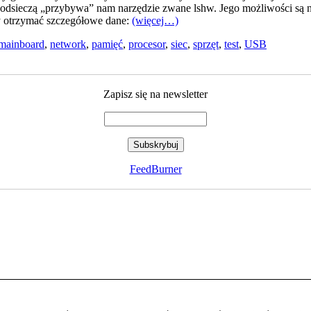
 Z odsieczą „przybywa” nam narzędzie zwane lshw. Jego możliwości są
my otrzymać szczegółowe dane:
(więcej…)
mainboard
,
network
,
pamięć
,
procesor
,
siec
,
sprzęt
,
test
,
USB
Zapisz się na newsletter
FeedBurner