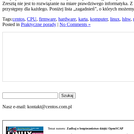
Zresztą nie jest to rozwiązanie na miare prawdziwego informatyka.
przystępny dla każdego. Poniżej lista „zagadnień”, o których może
Tags:
centos
,
CPU
,
firmware
,
hardware
,
karta
,
komputer
,
linux
,
lshw
,
Posted in
Praktyczne porady
|
No Comments »
Znajdź
na
stronie
Nasz e-mail:
kontakt@centos.com.pl
Temat numeru:
Zadbaj o bezpieczeństwo dzięki OpenSCAP