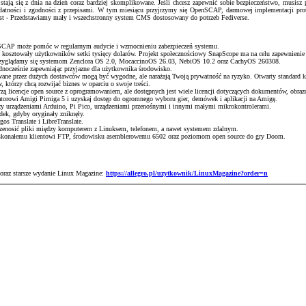
ją się z dnia na dzień coraz bardziej skomplikowane. Jeśli chcesz zapewnić sobie bezpieczeństwo, musisz pr
podatności i zgodności z przepisami. W tym miesiącu przyjrzymy się OpenSCAP, darmowej implementacji pr
host - Przedstawiamy mały i wszechstronny system CMS dostosowany do potrzeb Fediverse.
enSCAP może pomóc w regularnym audycie i wzmocnieniu zabezpieczeń systemu.
e kosztowały użytkowników setki tysięcy dolarów. Projekt społecznościowy SnapScope ma na celu zapewnienie
 przyglądamy się systemom Zenclora OS 2.0, MocaccinoOS 26.03, NebiOS 10.2 oraz CachyOS 260308.
ednocześnie zapewniając przyjazne dla użytkownika środowisko.
wane przez dużych dostawców mogą być wygodne, ale narażają Twoją prywatność na ryzyko. Otwarty standard k
 którzy chcą rozwijać biznes w oparciu o swoje treści.
ą licencje open source z oprogramowaniem, ale dostępnych jest wiele licencji dotyczących dokumentów, obrazó
torowi Amigi Pimiga 5 i uzyskaj dostęp do ogromnego wyboru gier, demówek i aplikacji na Amigę.
 urządzeniami Arduino, Pi Pico, urządzeniami przenośnymi i innymi małymi mikrokontrolerami.
adek, gdyby oryginały zniknęły.
os Translate i LibreTranslate.
przenosić pliki między komputerem z Linuksem, telefonem, a nawet systemem zdalnym.
skonałemu klientowi FTP, środowisku asemblerowemu 6502 oraz poziomom open source do gry Doom.
 oraz starsze wydanie Linux Magazine:
https://allegro.pl/uzytkownik/LinuxMagazine?order=n