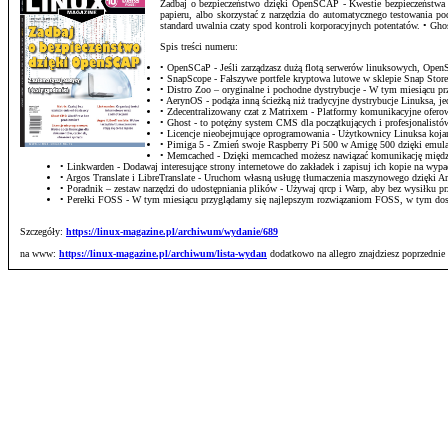
Zadbaj o bezpieczeństwo dzięki OpenSCAP - Kwestie bezpieczeństwa sta
papieru, albo skorzystać z narzędzia do automatycznego testowania 
standard uwalnia czaty spod kontroli korporacyjnych potentatów. • G
Spis treści numeru:
• OpenSCaP - Jeśli zarządzasz dużą flotą serwerów linuksowych, Op
• SnapScope - Fałszywe portfele kryptowa lutowe w sklepie Snap Stor
• Distro Zoo – oryginalne i pochodne dystrybucje - W tym miesiącu
• AerynOS - podąża inną ścieżką niż tradycyjne dystrybucje Linuksa, j
• Zdecentralizowany czat z Matrixem - Platformy komunikacyjne ofero
• Ghost - to potężny system CMS dla początkujących i profesjonalistów,
• Licencje nieobejmujące oprogramowania - Użytkownicy Linuksa kojarz
• Pimiga 5 - Zmień swoje Raspberry Pi 500 w Amigę 500 dzięki emula
• Memcached - Dzięki memcached możesz nawiązać komunikację między
• Linkwarden - Dodawaj interesujące strony internetowe do zakładek i zapisuj ich kopie na wyp
• Argos Translate i LibreTranslate - Uruchom własną usługę tłumaczenia maszynowego dzięki Arg
• Poradnik – zestaw narzędzi do udostępniania plików - Używaj qrcp i Warp, aby bez wysiłku 
• Perełki FOSS - W tym miesiącu przyglądamy się najlepszym rozwiązaniom FOSS, w tym do
Szczegóły:
https://linux-magazine.pl/archiwum/wydanie/689
na www:
https://linux-magazine.pl/archiwum/lista-wydan
dodatkowo na allegro znajdziesz poprzednie