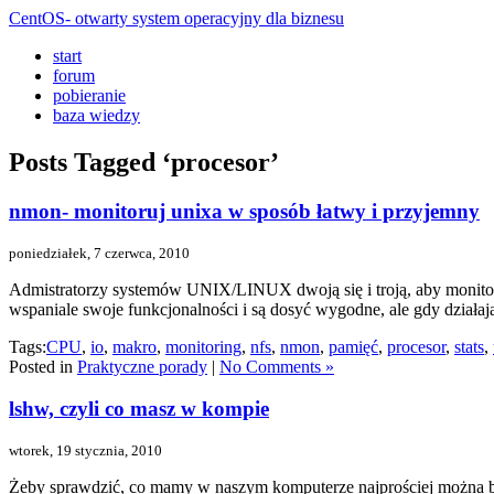
CentOS- otwarty system operacyjny dla biznesu
start
forum
pobieranie
baza wiedzy
Posts Tagged ‘procesor’
nmon- monitoruj unixa w sposób łatwy i przyjemny
poniedziałek, 7 czerwca, 2010
Admistratorzy systemów UNIX/LINUX dwoją się i troją, aby monitorow
wspaniale swoje funkcjonalności i są dosyć wygodne, ale gdy dział
Tags:
CPU
,
io
,
makro
,
monitoring
,
nfs
,
nmon
,
pamięć
,
procesor
,
stats
,
Posted in
Praktyczne porady
|
No Comments »
lshw, czyli co masz w kompie
wtorek, 19 stycznia, 2010
Żeby sprawdzić, co mamy w naszym komputerze najprościej można by g