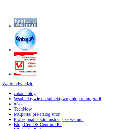
Warto odwiedzić
cabana blog
Wsubiektywie.pl- subiektywny blog o fotografii
nfsec
TechNow
MCportal.pl katalog stron
Profesjonalna administracja serwerami
Blog CentOS Centrum PL