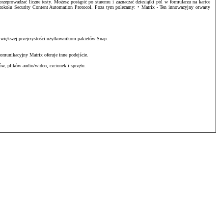
zeprowadzać liczne testy. Możesz postąpić po staremu i zaznaczać dziesiątki pól w formularzu na kartce
otokołu Security Content Automation Protocol. Poza tym polecamy: • Matrix - Ten innowacyjny otwarty
 większej przejrzystości użytkownikom pakietów Snap.
omunikacyjny Matrix oferuje inne podejście.
w, plików audio/wideo, czcionek i sprzętu.