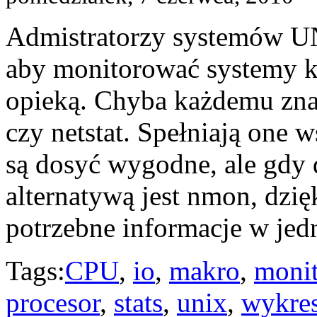
Admistratorzy systemów UN
aby monitorować systemy k
opieką. Chyba każdemu znane
czy netstat. Spełniają one 
są dosyć wygodne, ale gdy 
alternatywą jest nmon, dzi
potrzebne informacje w je
Tags:
CPU
,
io
,
makro
,
monit
procesor
,
stats
,
unix
,
wykre