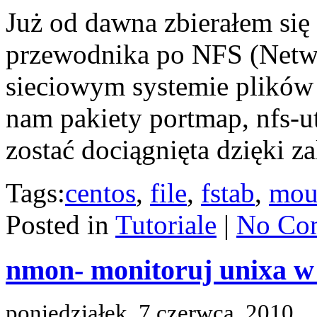
Już od dawna zbierałem się
przewodnika po NFS (Netwo
sieciowym systemie plików
nam pakiety portmap, nfs-ut
zostać dociągnięta dzięki 
Tags:
centos
,
file
,
fstab
,
mou
Posted in
Tutoriale
|
No Co
nmon- monitoruj unixa w 
poniedziałek, 7 czerwca, 2010