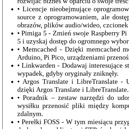
rozwijać biznes w oparciu o swoje treśc
• Licencje nieobejmujące oprogramow
source z oprogramowaniem, ale dostęp
obrazów, plików audio/wideo, czcionek 
• Pimiga 5 - Zmień swoje Raspberry P
5 i uzyskaj dostęp do ogromnego wybor
• Memcached - Dzięki memcached mo
Arduino, Pi Pico, urządzeniami przeno
• Linkwarden - Dodawaj interesujące st
wypadek, gdyby oryginały zniknęły.
• Argos Translate i LibreTranslate 
dzięki Argos Translate i LibreTranslate.
• Poradnik – zestaw narzędzi do udo
wysiłku przenosić pliki między kom
zdalnym.
• Perełki FOSS - W tym miesiącu prz