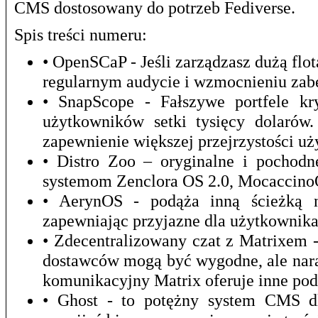
CMS dostosowany do potrzeb Fediverse.
Spis treści numeru:
• OpenSCaP - Jeśli zarządzasz dużą f
regularnym audycie i wzmocnieniu zab
• SnapScope - Fałszywe portfele kr
użytkowników setki tysięcy dolarów
zapewnienie większej przejrzystości u
• Distro Zoo – oryginalne i pochod
systemom Zenclora OS 2.0, Mocaccino
• AerynOS - podąża inną ścieżką ni
zapewniając przyjazne dla użytkownika
• Zdecentralizowany czat z Matrixem 
dostawców mogą być wygodne, ale nara
komunikacyjny Matrix oferuje inne pod
• Ghost - to potężny system CMS dla