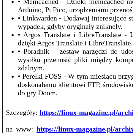
• Memcached - Dzięki memcached mo
Arduino, Pi Pico, urządzeniami przeno
• Linkwarden - Dodawaj interesujące st
wypadek, gdyby oryginały zniknęły.
• Argos Translate i LibreTranslate 
dzięki Argos Translate i LibreTranslate.
• Poradnik – zestaw narzędzi do udo
wysiłku przenosić pliki między kom
zdalnym.
• Perełki FOSS - W tym miesiącu prz
doskonałemu klientowi FTP, środowis
do gry Doom.
Szczegóły:
https://linux-magazine.pl/ar
na www:
https://linux-magazine.pl/arch