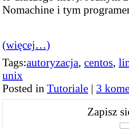
Nomachine i tym programem
(więcej…)
Tags:
autoryzacja
,
centos
,
li
unix
Posted in
Tutoriale
|
3 kome
Zapisz si