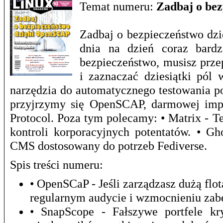
Temat numeru:
Zadbaj o be
Zadbaj o bezpieczeństwo dzi
dnia na dzień coraz bardz
bezpieczeństwo, musisz prze
i zaznaczać dziesiątki pól 
narzędzia do automatycznego testowania p
przyjrzymy się OpenSCAP, darmowej impl
Protocol. Poza tym polecamy: • Matrix - T
kontroli korporacyjnych potentatów. • G
CMS dostosowany do potrzeb Fediverse.
Spis treści numeru:
• OpenSCaP - Jeśli zarządzasz dużą f
regularnym audycie i wzmocnieniu zab
• SnapScope - Fałszywe portfele kr