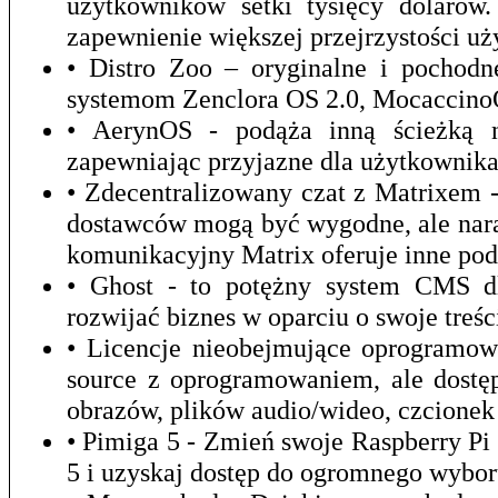
użytkowników setki tysięcy dolarów
zapewnienie większej przejrzystości u
• Distro Zoo – oryginalne i pochod
systemom Zenclora OS 2.0, Mocaccino
• AerynOS - podąża inną ścieżką ni
zapewniając przyjazne dla użytkownika
• Zdecentralizowany czat z Matrixem 
dostawców mogą być wygodne, ale nara
komunikacyjny Matrix oferuje inne pod
• Ghost - to potężny system CMS dla
rozwijać biznes w oparciu o swoje treśc
• Licencje nieobejmujące oprogramow
source z oprogramowaniem, ale dostęp
obrazów, plików audio/wideo, czcionek 
• Pimiga 5 - Zmień swoje Raspberry P
5 i uzyskaj dostęp do ogromnego wybor