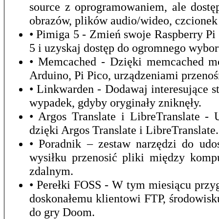
source z oprogramowaniem, ale dostęp
obrazów, plików audio/wideo, czcionek 
• Pimiga 5 - Zmień swoje Raspberry P
5 i uzyskaj dostęp do ogromnego wybor
• Memcached - Dzięki memcached mo
Arduino, Pi Pico, urządzeniami przeno
• Linkwarden - Dodawaj interesujące st
wypadek, gdyby oryginały zniknęły.
• Argos Translate i LibreTranslate 
dzięki Argos Translate i LibreTranslate.
• Poradnik – zestaw narzędzi do udo
wysiłku przenosić pliki między kom
zdalnym.
• Perełki FOSS - W tym miesiącu prz
doskonałemu klientowi FTP, środowis
do gry Doom.