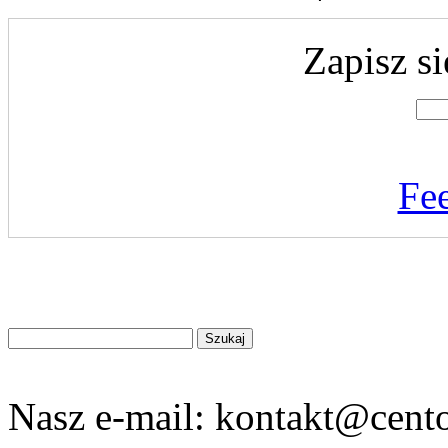
Zapisz si
Fe
Znajdź
na
stronie
Nasz e-mail:
kontakt@cento