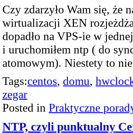
Czy zdarzyło Wam się, że 
wirtualizacji XEN rozjeżdża
dopadło na VPS-ie w jednej
i uruchomiłem ntp ( do syn
atomowym). Niestety to ni
Tags:
centos
,
domu
,
hwcloc
zegar
Posted in
Praktyczne porad
NTP, czyli punktualny C