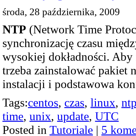
środa, 28 października, 2009
NTP
(Network Time Protoco
synchronizację czasu międ
wysokiej dokładności. Aby
trzeba zainstalować pakiet n
instalacji i podstawowa kon
Tags:
centos
,
czas
,
linux
,
nt
time
,
unix
,
update
,
UTC
Posted in
Tutoriale
|
5 kome