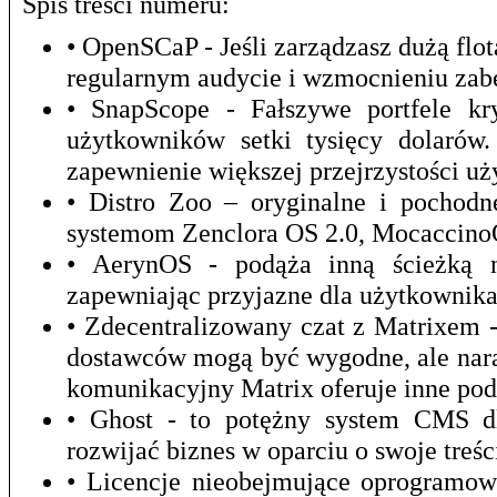
Spis treści numeru:
• OpenSCaP - Jeśli zarządzasz dużą f
regularnym audycie i wzmocnieniu zab
• SnapScope - Fałszywe portfele kr
użytkowników setki tysięcy dolarów
zapewnienie większej przejrzystości u
• Distro Zoo – oryginalne i pochod
systemom Zenclora OS 2.0, Mocaccino
• AerynOS - podąża inną ścieżką ni
zapewniając przyjazne dla użytkownika
• Zdecentralizowany czat z Matrixem 
dostawców mogą być wygodne, ale nara
komunikacyjny Matrix oferuje inne pod
• Ghost - to potężny system CMS dla
rozwijać biznes w oparciu o swoje treśc
• Licencje nieobejmujące oprogramow