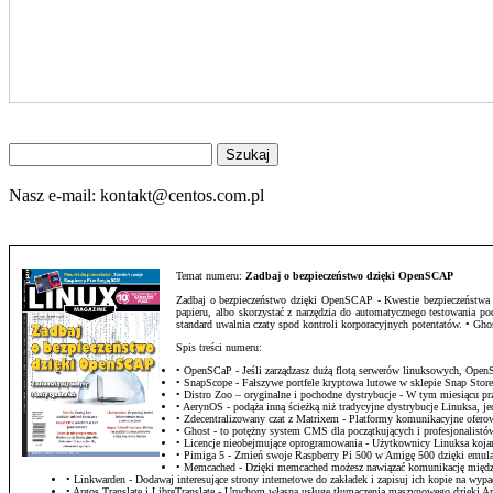
Znajdź
na
stronie
Nasz e-mail:
kontakt@centos.com.pl
Temat numeru:
Zadbaj o bezpieczeństwo dzięki OpenSCAP
Zadbaj o bezpieczeństwo dzięki OpenSCAP - Kwestie bezpieczeństwa sta
papieru, albo skorzystać z narzędzia do automatycznego testowania 
standard uwalnia czaty spod kontroli korporacyjnych potentatów. • G
Spis treści numeru:
• OpenSCaP - Jeśli zarządzasz dużą flotą serwerów linuksowych, Op
• SnapScope - Fałszywe portfele kryptowa lutowe w sklepie Snap Stor
• Distro Zoo – oryginalne i pochodne dystrybucje - W tym miesiącu
• AerynOS - podąża inną ścieżką niż tradycyjne dystrybucje Linuksa, j
• Zdecentralizowany czat z Matrixem - Platformy komunikacyjne ofero
• Ghost - to potężny system CMS dla początkujących i profesjonalistów,
• Licencje nieobejmujące oprogramowania - Użytkownicy Linuksa kojarz
• Pimiga 5 - Zmień swoje Raspberry Pi 500 w Amigę 500 dzięki emula
• Memcached - Dzięki memcached możesz nawiązać komunikację między
• Linkwarden - Dodawaj interesujące strony internetowe do zakładek i zapisuj ich kopie na wyp
• Argos Translate i LibreTranslate - Uruchom własną usługę tłumaczenia maszynowego dzięki Arg