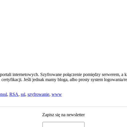
ortali internetowych. Szyfrowane połączenie pomiędzy serwerem, a kl
rtyfikacji. Jeśli jednak mamy bloga, albo prosty system logowania/
nssl
,
RSA
,
ssl
,
szyfrowanie
,
www
Zapisz się na newsletter