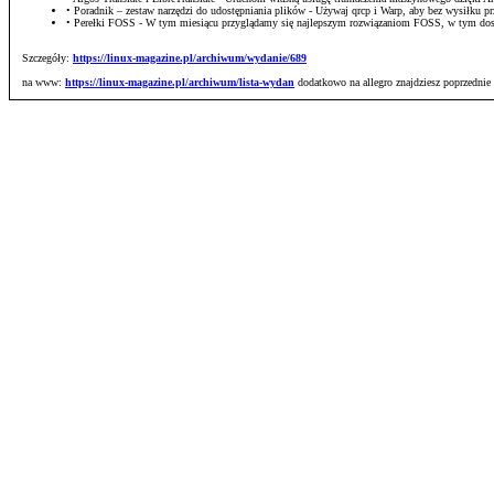
• Poradnik – zestaw narzędzi do udostępniania plików - Używaj qrcp i Warp, aby bez wysiłku 
• Perełki FOSS - W tym miesiącu przyglądamy się najlepszym rozwiązaniom FOSS, w tym do
Szczegóły:
https://linux-magazine.pl/archiwum/wydanie/689
na www:
https://linux-magazine.pl/archiwum/lista-wydan
dodatkowo na allegro znajdziesz poprzednie