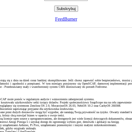
FeedBurner
ją się z dnia na dzień coraz bardziej skomplikowane. Jeśli chcesz zapewnić sobie bezpieczeństwo, musisz pr
podatności i zgodności z przepisami. W tym miesiącu przyjrzymy się OpenSCAP, darmowej implementacji pr
host - Przedstawiamy mały i wszechstronny system CMS dostosowany do potrzeb Fediverse.
enSCAP może pomóc w regularnym audycie i wzmocnieniu zabezpieczeń systemu.
e kosztowały użytkowników setki tysięcy dolarów. Projekt społecznościowy SnapScope ma na celu zapewnienie
 przyglądamy się systemom Zenclora OS 2.0, MocaccinoOS 26.03, NebiOS 10.2 oraz CachyOS 260308.
ednocześnie zapewniając przyjazne dla użytkownika środowisko.
wane przez dużych dostawców mogą być wygodne, ale narażają Twoją prywatność na ryzyko. Otwarty standard k
 którzy chcą rozwijać biznes w oparciu o swoje treści.
ą licencje open source z oprogramowaniem, ale dostępnych jest wiele licencji dotyczących dokumentów, obrazó
torowi Amigi Pimiga 5 i uzyskaj dostęp do ogromnego wyboru gier, demówek i aplikacji na Amigę.
 urządzeniami Arduino, Pi Pico, urządzeniami przenośnymi i innymi małymi mikrokontrolerami.
adek, gdyby oryginały zniknęły.
os Translate i LibreTranslate.