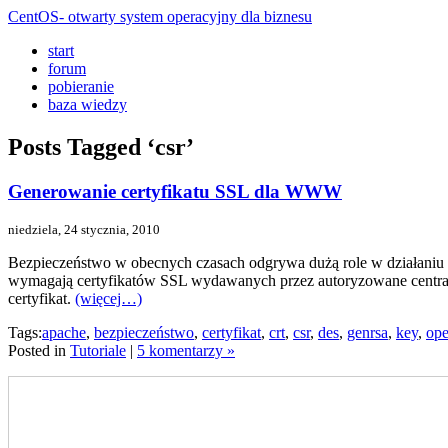
CentOS- otwarty system operacyjny dla biznesu
start
forum
pobieranie
baza wiedzy
Posts Tagged ‘csr’
Generowanie certyfikatu SSL dla WWW
niedziela, 24 stycznia, 2010
Bezpieczeństwo w obecnych czasach odgrywa dużą role w działaniu p
wymagają certyfikatów SSL wydawanych przez autoryzowane centra ce
certyfikat.
(więcej…)
Tags:
apache
,
bezpieczeństwo
,
certyfikat
,
crt
,
csr
,
des
,
genrsa
,
key
,
ope
Posted in
Tutoriale
|
5 komentarzy »