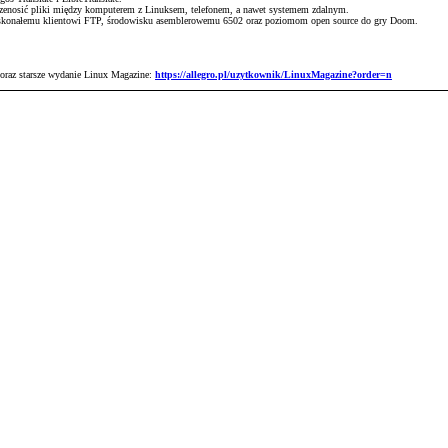
przenosić pliki między komputerem z Linuksem, telefonem, a nawet systemem zdalnym.
skonałemu klientowi FTP, środowisku asemblerowemu 6502 oraz poziomom open source do gry Doom.
 oraz starsze wydanie Linux Magazine:
https://allegro.pl/uzytkownik/LinuxMagazine?order=n