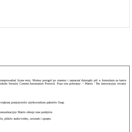
zeprowadzać liczne testy. Możesz postąpić po staremu i zaznaczać dziesiątki pól w formularzu na kartce
otokołu Security Content Automation Protocol. Poza tym polecamy: • Matrix - Ten innowacyjny otwarty
 większej przejrzystości użytkownikom pakietów Snap.
omunikacyjny Matrix oferuje inne podejście.
w, plików audio/wideo, czcionek i sprzętu.