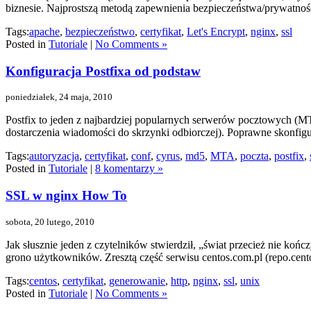
biznesie. Najprostszą metodą zapewnienia bezpieczeństwa/prywatności
Tags:
apache
,
bezpieczeństwo
,
certyfikat
,
Let's Encrypt
,
nginx
,
ssl
Posted in
Tutoriale
|
No Comments »
Konfiguracja Postfixa od podstaw
poniedziałek, 24 maja, 2010
Postfix to jeden z najbardziej popularnych serwerów pocztowych (MT
dostarczenia wiadomości do skrzynki odbiorczej). Poprawne skonfi
Tags:
autoryzacja
,
certyfikat
,
conf
,
cyrus
,
md5
,
MTA
,
poczta
,
postfix
,
Posted in
Tutoriale
|
8 komentarzy »
SSL w nginx How To
sobota, 20 lutego, 2010
Jak słusznie jeden z czytelników stwierdził, „świat przecież nie końc
grono użytkowników. Zresztą część serwisu centos.com.pl (repo.cento
Tags:
centos
,
certyfikat
,
generowanie
,
http
,
nginx
,
ssl
,
unix
Posted in
Tutoriale
|
No Comments »