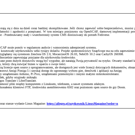
ją się z dnia na dzień coraz bardziej skomplikowane. Jeśli chcesz zapewnić sobie bezpieczeństwo, musisz pr
podatności i zgodności z przepisami. W tym miesiącu przyjrzymy się OpenSCAP, darmowej implementacji pr
host - Przedstawiamy mały i wszechstronny system CMS dostosowany do potrzeb Fediverse.
enSCAP może pomóc w regularnym audycie i wzmocnieniu zabezpieczeń systemu.
e kosztowały użytkowników setki tysięcy dolarów. Projekt społecznościowy SnapScope ma na celu zapewnienie
 przyglądamy się systemom Zenclora OS 2.0, MocaccinoOS 26.03, NebiOS 10.2 oraz CachyOS 260308.
ednocześnie zapewniając przyjazne dla użytkownika środowisko.
wane przez dużych dostawców mogą być wygodne, ale narażają Twoją prywatność na ryzyko. Otwarty standard k
 którzy chcą rozwijać biznes w oparciu o swoje treści.
ą licencje open source z oprogramowaniem, ale dostępnych jest wiele licencji dotyczących dokumentów, obrazó
torowi Amigi Pimiga 5 i uzyskaj dostęp do ogromnego wyboru gier, demówek i aplikacji na Amigę.
 urządzeniami Arduino, Pi Pico, urządzeniami przenośnymi i innymi małymi mikrokontrolerami.
adek, gdyby oryginały zniknęły.
os Translate i LibreTranslate.
przenosić pliki między komputerem z Linuksem, telefonem, a nawet systemem zdalnym.
skonałemu klientowi FTP, środowisku asemblerowemu 6502 oraz poziomom open source do gry Doom.
 oraz starsze wydanie Linux Magazine:
https://allegro.pl/uzytkownik/LinuxMagazine?order=n