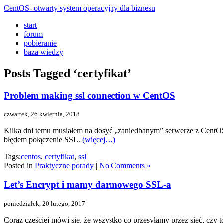
CentOS- otwarty system operacyjny dla biznesu
start
forum
pobieranie
baza wiedzy
Posts Tagged ‘certyfikat’
Problem making ssl connection w CentOS
czwartek, 26 kwietnia, 2018
Kilka dni temu musiałem na dosyć „zaniedbanym” serwerze z CentOS-
błędem połączenie SSL.
(więcej…)
Tags:
centos
,
certyfikat
,
ssl
Posted in
Praktyczne porady
|
No Comments »
Let’s Encrypt i mamy darmowego SSL-a
poniedziałek, 20 lutego, 2017
Coraz częściej mówi się, że wszystko co przesyłamy przez sieć, cz