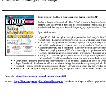
Temat numeru:
Zadbaj o bezpieczeństwo dzięki OpenSCAP
Zadbaj o bezpieczeństwo dzięki OpenSCAP - Kwestie bezpieczeństwa sta
papieru, albo skorzystać z narzędzia do automatycznego testowania 
standard uwalnia czaty spod kontroli korporacyjnych potentatów. • G
Spis treści numeru:
• OpenSCaP - Jeśli zarządzasz dużą flotą serwerów linuksowych, Op
• SnapScope - Fałszywe portfele kryptowa lutowe w sklepie Snap Stor
• Distro Zoo – oryginalne i pochodne dystrybucje - W tym miesiącu
• AerynOS - podąża inną ścieżką niż tradycyjne dystrybucje Linuksa, j
• Zdecentralizowany czat z Matrixem - Platformy komunikacyjne ofero
• Ghost - to potężny system CMS dla początkujących i profesjonalistów,
• Licencje nieobejmujące oprogramowania - Użytkownicy Linuksa kojarz
• Pimiga 5 - Zmień swoje Raspberry Pi 500 w Amigę 500 dzięki emula
• Memcached - Dzięki memcached możesz nawiązać komunikację między
• Linkwarden - Dodawaj interesujące strony internetowe do zakładek i zapisuj ich kopie na wyp
• Argos Translate i LibreTranslate - Uruchom własną usługę tłumaczenia maszynowego dzięki Arg
• Poradnik – zestaw narzędzi do udostępniania plików - Używaj qrcp i Warp, aby bez wysiłku 
• Perełki FOSS - W tym miesiącu przyglądamy się najlepszym rozwiązaniom FOSS, w tym do
Szczegóły:
https://linux-magazine.pl/archiwum/wydanie/689
na www:
https://linux-magazine.pl/archiwum/lista-wydan
dodatkowo na allegro znajdziesz poprzednie