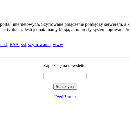
ortali internetowych. Szyfrowane połączenie pomiędzy serwerem, a kl
rtyfikacji. Jeśli jednak mamy bloga, albo prosty system logowania/
nssl
,
RSA
,
ssl
,
szyfrowanie
,
www
Zapisz się na newsletter
FeedBurner