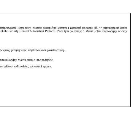
zeprowadzać liczne testy. Możesz postąpić po staremu i zaznaczać dziesiątki pól w formularzu na kartce
otokołu Security Content Automation Protocol. Poza tym polecamy: • Matrix - Ten innowacyjny otwarty
 większej przejrzystości użytkownikom pakietów Snap.
omunikacyjny Matrix oferuje inne podejście.
w, plików audio/wideo, czcionek i sprzętu.