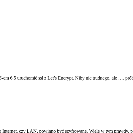
em 6.5 uruchomić ssl z Let’s Encrypt. Niby nic trudnego, ale …. pró
y to Internet, czy LAN, powinno być szyfrowane. Wiele w tym prawdy,