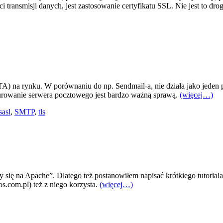
 transmisji danych, jest zastosowanie certyfikatu SSL. Nie jest to dro
A) na rynku. W porównaniu do np. Sendmail-a, nie działa jako jeden p
gurowanie serwera pocztowego jest bardzo ważną sprawą.
(więcej…)
sasl
,
SMTP
,
tls
zy się na Apache”. Dlatego też postanowiłem napisać krótkiego tutorial
s.com.pl) też z niego korzysta.
(więcej…)