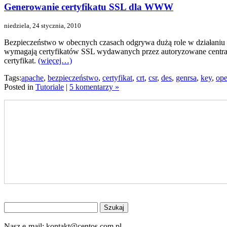
Generowanie certyfikatu SSL dla WWW
niedziela, 24 stycznia, 2010
Bezpieczeństwo w obecnych czasach odgrywa dużą role w działaniu p
wymagają certyfikatów SSL wydawanych przez autoryzowane centra ce
certyfikat.
(więcej…)
Tags:
apache
,
bezpieczeństwo
,
certyfikat
,
crt
,
csr
,
des
,
genrsa
,
key
,
ope
Posted in
Tutoriale
|
5 komentarzy »
Znajdź
na
stronie
Nasz e-mail:
kontakt@centos.com.pl