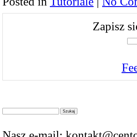
Posted in
Tutoriale
|
No Co
Zapisz si
Fe
Znajdź
na
stronie
Nasz e-mail:
kontakt@cento