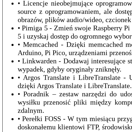
• Licencje nieobejmujące oprogramow
source z oprogramowaniem, ale dostęp
obrazów, plików audio/wideo, czcionek 
• Pimiga 5 - Zmień swoje Raspberry P
5 i uzyskaj dostęp do ogromnego wybor
• Memcached - Dzięki memcached mo
Arduino, Pi Pico, urządzeniami przeno
• Linkwarden - Dodawaj interesujące st
wypadek, gdyby oryginały zniknęły.
• Argos Translate i LibreTranslate 
dzięki Argos Translate i LibreTranslate.
• Poradnik – zestaw narzędzi do udo
wysiłku przenosić pliki między kom
zdalnym.
• Perełki FOSS - W tym miesiącu prz
doskonałemu klientowi FTP, środowis