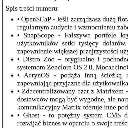
Spis treści numeru:
• OpenSCaP - Jeśli zarządzasz dużą f
regularnym audycie i wzmocnieniu zab
• SnapScope - Fałszywe portfele kr
użytkowników setki tysięcy dolarów
zapewnienie większej przejrzystości u
• Distro Zoo – oryginalne i pochod
systemom Zenclora OS 2.0, Mocaccino
• AerynOS - podąża inną ścieżką ni
zapewniając przyjazne dla użytkownika
• Zdecentralizowany czat z Matrixem 
dostawców mogą być wygodne, ale nara
komunikacyjny Matrix oferuje inne pod
• Ghost - to potężny system CMS dla
rozwijać biznes w oparciu o swoje treśc