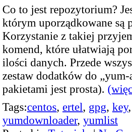
Co to jest repozytorium? Je
którym uporządkowane są pa
Korzystanie z takiej przyj
komend, które ułatwiają po
ilości danych. Przede wszy
zestaw dodatków do „yum-a”
pakietami jest prosta).
(wię
Tags:
centos
,
ertel
,
gpg
,
key
yumdownloader
,
yumlist