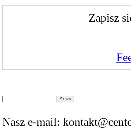
Zapisz si
Fe
Znajdź
na
stronie
Nasz e-mail:
kontakt@cento