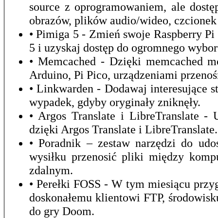
source z oprogramowaniem, ale dostęp
obrazów, plików audio/wideo, czcionek 
• Pimiga 5 - Zmień swoje Raspberry P
5 i uzyskaj dostęp do ogromnego wybor
• Memcached - Dzięki memcached mo
Arduino, Pi Pico, urządzeniami przeno
• Linkwarden - Dodawaj interesujące st
wypadek, gdyby oryginały zniknęły.
• Argos Translate i LibreTranslate 
dzięki Argos Translate i LibreTranslate.
• Poradnik – zestaw narzędzi do udo
wysiłku przenosić pliki między kom
zdalnym.
• Perełki FOSS - W tym miesiącu prz
doskonałemu klientowi FTP, środowis
do gry Doom.