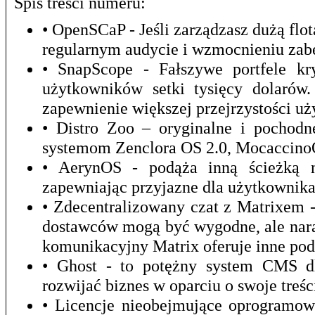
Spis treści numeru:
• OpenSCaP - Jeśli zarządzasz dużą f
regularnym audycie i wzmocnieniu zab
• SnapScope - Fałszywe portfele kr
użytkowników setki tysięcy dolarów
zapewnienie większej przejrzystości u
• Distro Zoo – oryginalne i pochod
systemom Zenclora OS 2.0, Mocaccino
• AerynOS - podąża inną ścieżką ni
zapewniając przyjazne dla użytkownika
• Zdecentralizowany czat z Matrixem 
dostawców mogą być wygodne, ale nara
komunikacyjny Matrix oferuje inne pod
• Ghost - to potężny system CMS dla
rozwijać biznes w oparciu o swoje treśc
• Licencje nieobejmujące oprogramow