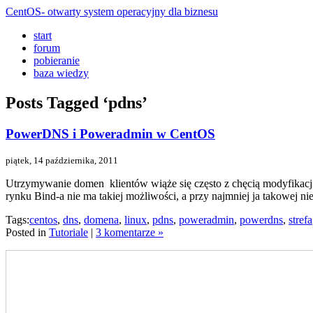
CentOS- otwarty system operacyjny dla biznesu
start
forum
pobieranie
baza wiedzy
Posts Tagged ‘pdns’
PowerDNS i Poweradmin w CentOS
piątek, 14 października, 2011
Utrzymywanie domen klientów wiąże się często z chęcią modyfikacji
rynku Bind-a nie ma takiej możliwości, a przy najmniej ja takowej
Tags:
centos
,
dns
,
domena
,
linux
,
pdns
,
poweradmin
,
powerdns
,
strefa
Posted in
Tutoriale
|
3 komentarze »