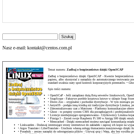
Znajdź
na
stronie
Nasz e-mail:
kontakt@centos.com.pl
Temat numeru:
Zadbaj o bezpieczeństwo dzięki OpenSCAP
Zadbaj o bezpieczeństwo dzięki OpenSCAP - Kwestie bezpieczeństwa sta
papieru, albo skorzystać z narzędzia do automatycznego testowania 
standard uwalnia czaty spod kontroli korporacyjnych potentatów. • G
Spis treści numeru:
• OpenSCaP - Jeśli zarządzasz dużą flotą serwerów linuksowych, Op
• SnapScope - Fałszywe portfele kryptowa lutowe w sklepie Snap Stor
• Distro Zoo – oryginalne i pochodne dystrybucje - W tym miesiącu
• AerynOS - podąża inną ścieżką niż tradycyjne dystrybucje Linuksa, j
• Zdecentralizowany czat z Matrixem - Platformy komunikacyjne ofero
• Ghost - to potężny system CMS dla początkujących i profesjonalistów,
• Licencje nieobejmujące oprogramowania - Użytkownicy Linuksa kojarz
• Pimiga 5 - Zmień swoje Raspberry Pi 500 w Amigę 500 dzięki emula
• Memcached - Dzięki memcached możesz nawiązać komunikację między
• Linkwarden - Dodawaj interesujące strony internetowe do zakładek i zapisuj ich kopie na wyp
• Argos Translate i LibreTranslate - Uruchom własną usługę tłumaczenia maszynowego dzięki Arg
• Poradnik – zestaw narzędzi do udostępniania plików - Używaj qrcp i Warp, aby bez wysiłku 