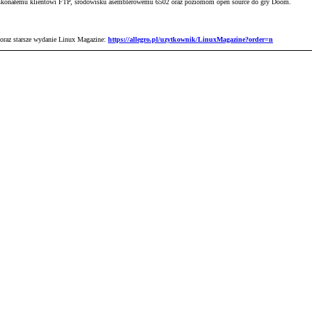
skonałemu klientowi FTP, środowisku asemblerowemu 6502 oraz poziomom open source do gry Doom.
 oraz starsze wydanie Linux Magazine:
https://allegro.pl/uzytkownik/LinuxMagazine?order=n