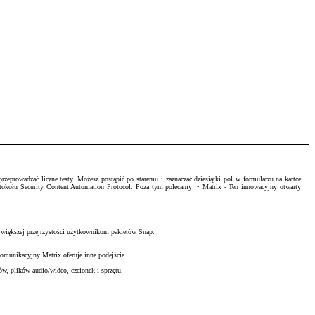
zeprowadzać liczne testy. Możesz postąpić po staremu i zaznaczać dziesiątki pól w formularzu na kartce
otokołu Security Content Automation Protocol. Poza tym polecamy: • Matrix - Ten innowacyjny otwarty
 większej przejrzystości użytkownikom pakietów Snap.
omunikacyjny Matrix oferuje inne podejście.
w, plików audio/wideo, czcionek i sprzętu.