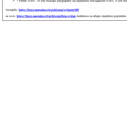
• Perełki FOSS - W tym miesiącu przyglądamy się najlepszym rozwiązaniom FOSS, w tym do
Szczegóły:
https://linux-magazine.pl/archiwum/wydanie/689
na www:
https://linux-magazine.pl/archiwum/lista-wydan
dodatkowo na allegro znajdziesz poprzednie