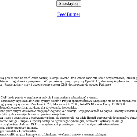
FeedBurner
ją się z dnia na dzień coraz bardziej skomplikowane. Jeśli chcesz zapewnić sobie bezpieczeństwo, musisz pr
podatności i zgodności z przepisami. W tym miesiącu przyjrzymy się OpenSCAP, darmowej implementacji pr
host - Przedstawiamy mały i wszechstronny system CMS dostosowany do potrzeb Fediverse.
enSCAP może pomóc w regularnym audycie i wzmocnieniu zabezpieczeń systemu.
e kosztowały użytkowników setki tysięcy dolarów. Projekt społecznościowy SnapScope ma na celu zapewnienie
 przyglądamy się systemom Zenclora OS 2.0, MocaccinoOS 26.03, NebiOS 10.2 oraz CachyOS 260308.
ednocześnie zapewniając przyjazne dla użytkownika środowisko.
wane przez dużych dostawców mogą być wygodne, ale narażają Twoją prywatność na ryzyko. Otwarty standard k
 którzy chcą rozwijać biznes w oparciu o swoje treści.
ą licencje open source z oprogramowaniem, ale dostępnych jest wiele licencji dotyczących dokumentów, obrazó
torowi Amigi Pimiga 5 i uzyskaj dostęp do ogromnego wyboru gier, demówek i aplikacji na Amigę.
 urządzeniami Arduino, Pi Pico, urządzeniami przenośnymi i innymi małymi mikrokontrolerami.
adek, gdyby oryginały zniknęły.
os Translate i LibreTranslate.
przenosić pliki między komputerem z Linuksem, telefonem, a nawet systemem zdalnym.