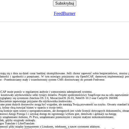
FeedBurner
ją się z dnia na dzień coraz bardziej skomplikowane. Jeśli chcesz zapewnić sobie bezpieczeństwo, musisz pr
podatności i zgodności z przepisami. W tym miesiącu przyjrzymy się OpenSCAP, darmowej implementacji pr
host - Przedstawiamy mały i wszechstronny system CMS dostosowany do potrzeb Fediverse.
enSCAP może pomóc w regularnym audycie i wzmocnieniu zabezpieczeń systemu.
e kosztowały użytkowników setki tysięcy dolarów. Projekt społecznościowy SnapScope ma na celu zapewnienie
 przyglądamy się systemom Zenclora OS 2.0, MocaccinoOS 26.03, NebiOS 10.2 oraz CachyOS 260308.
ednocześnie zapewniając przyjazne dla użytkownika środowisko.
wane przez dużych dostawców mogą być wygodne, ale narażają Twoją prywatność na ryzyko. Otwarty standard k
 którzy chcą rozwijać biznes w oparciu o swoje treści.
ą licencje open source z oprogramowaniem, ale dostępnych jest wiele licencji dotyczących dokumentów, obrazó
torowi Amigi Pimiga 5 i uzyskaj dostęp do ogromnego wyboru gier, demówek i aplikacji na Amigę.
 urządzeniami Arduino, Pi Pico, urządzeniami przenośnymi i innymi małymi mikrokontrolerami.
adek, gdyby oryginały zniknęły.
os Translate i LibreTranslate.
przenosić pliki między komputerem z Linuksem, telefonem, a nawet systemem zdalnym.