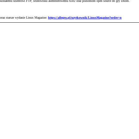
skonałemu klientowi FTP, środowisku asemblerowemu 6502 oraz poziomom open source do gry Doom.
 oraz starsze wydanie Linux Magazine:
https://allegro.pl/uzytkownik/LinuxMagazine?order=n