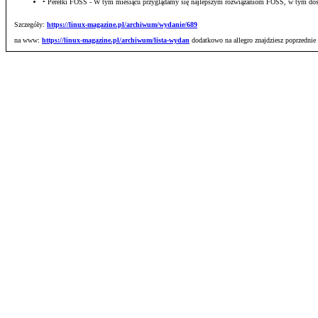
• Perełki FOSS - W tym miesiącu przyglądamy się najlepszym rozwiązaniom FOSS, w tym do
Szczegóły:
https://linux-magazine.pl/archiwum/wydanie/689
na www:
https://linux-magazine.pl/archiwum/lista-wydan
dodatkowo na allegro znajdziesz poprzednie