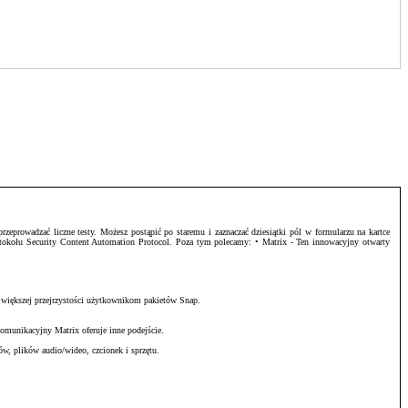
zeprowadzać liczne testy. Możesz postąpić po staremu i zaznaczać dziesiątki pól w formularzu na kartce
otokołu Security Content Automation Protocol. Poza tym polecamy: • Matrix - Ten innowacyjny otwarty
 większej przejrzystości użytkownikom pakietów Snap.
omunikacyjny Matrix oferuje inne podejście.
w, plików audio/wideo, czcionek i sprzętu.