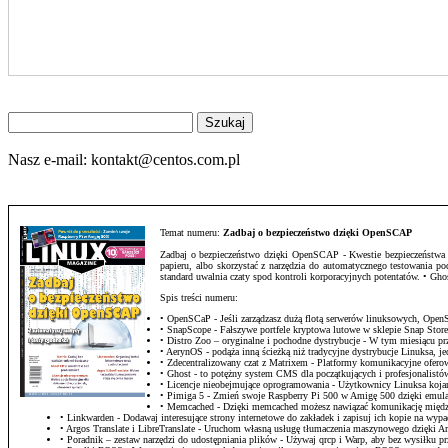
Znajdź
na
stronie
Nasz e-mail:
kontakt@centos.com.pl
Temat numeru:
Zadbaj o bezpieczeństwo dzięki OpenSCAP
Zadbaj o bezpieczeństwo dzięki OpenSCAP - Kwestie bezpieczeństwa sta
papieru, albo skorzystać z narzędzia do automatycznego testowania 
standard uwalnia czaty spod kontroli korporacyjnych potentatów. • G
Spis treści numeru:
• OpenSCaP - Jeśli zarządzasz dużą flotą serwerów linuksowych, Op
• SnapScope - Fałszywe portfele kryptowa lutowe w sklepie Snap Stor
• Distro Zoo – oryginalne i pochodne dystrybucje - W tym miesiącu
• AerynOS - podąża inną ścieżką niż tradycyjne dystrybucje Linuksa, j
• Zdecentralizowany czat z Matrixem - Platformy komunikacyjne ofero
• Ghost - to potężny system CMS dla początkujących i profesjonalistów,
• Licencje nieobejmujące oprogramowania - Użytkownicy Linuksa kojarz
• Pimiga 5 - Zmień swoje Raspberry Pi 500 w Amigę 500 dzięki emula
• Memcached - Dzięki memcached możesz nawiązać komunikację między
• Linkwarden - Dodawaj interesujące strony internetowe do zakładek i zapisuj ich kopie na wyp
• Argos Translate i LibreTranslate - Uruchom własną usługę tłumaczenia maszynowego dzięki Arg
• Poradnik – zestaw narzędzi do udostępniania plików - Używaj qrcp i Warp, aby bez wysiłku 