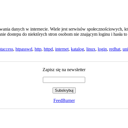
wania danych w internecie. Wiele jest serwisów społecznościowych, 
nie dostepu do niektórych stron osobom nie znającym loginu i hasła t
htaccess
,
htpasswd
,
http
,
httpd
,
internet
,
katalog
,
linux
,
login
,
redhat
,
un
Zapisz się na newsletter
FeedBurner