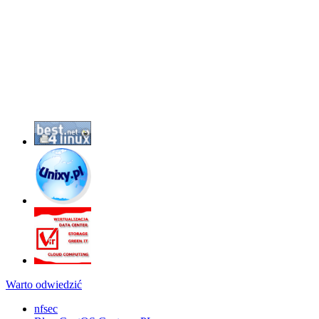
Warto odwiedzić
nfsec