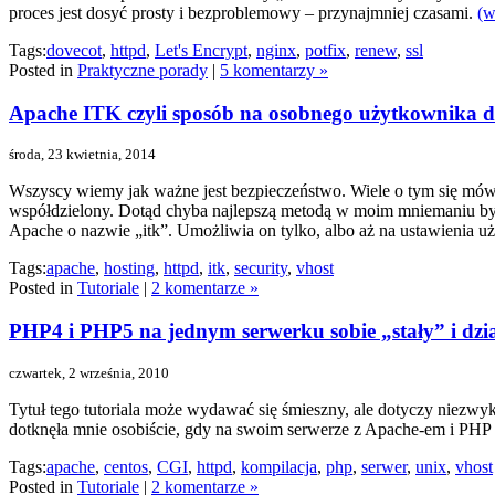
proces jest dosyć prosty i bezproblemowy – przynajmniej czasami.
(w
Tags:
dovecot
,
httpd
,
Let's Encrypt
,
nginx
,
potfix
,
renew
,
ssl
Posted in
Praktyczne porady
|
5 komentarzy »
Apache ITK czyli sposób na osobnego użytkownika dl
środa, 23 kwietnia, 2014
Wszyscy wiemy jak ważne jest bezpieczeństwo. Wiele o tym się mówi,
współdzielony. Dotąd chyba najlepszą metodą w moim mniemaniu był
Apache o nazwie „itk”. Umożliwia on tylko, albo aż na ustawienia u
Tags:
apache
,
hosting
,
httpd
,
itk
,
security
,
vhost
Posted in
Tutoriale
|
2 komentarze »
PHP4 i PHP5 na jednym serwerku sobie „stały” i dzia
czwartek, 2 września, 2010
Tytuł tego tutoriala może wydawać się śmieszny, ale dotyczy niezwyk
dotknęła mnie osobiście, gdy na swoim serwerze z Apache-em i PHP
Tags:
apache
,
centos
,
CGI
,
httpd
,
kompilacja
,
php
,
serwer
,
unix
,
vhost
Posted in
Tutoriale
|
2 komentarze »