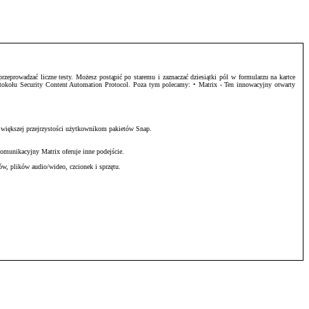
zeprowadzać liczne testy. Możesz postąpić po staremu i zaznaczać dziesiątki pól w formularzu na kartce
otokołu Security Content Automation Protocol. Poza tym polecamy: • Matrix - Ten innowacyjny otwarty
 większej przejrzystości użytkownikom pakietów Snap.
omunikacyjny Matrix oferuje inne podejście.
w, plików audio/wideo, czcionek i sprzętu.