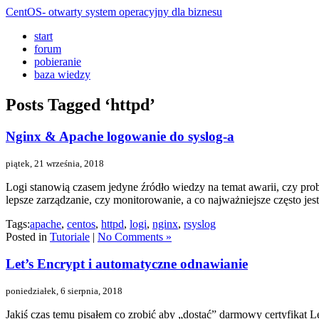
CentOS- otwarty system operacyjny dla biznesu
start
forum
pobieranie
baza wiedzy
Posts Tagged ‘httpd’
Nginx & Apache logowanie do syslog-a
piątek, 21 września, 2018
Logi stanowią czasem jedyne źródło wiedzy na temat awarii, czy 
lepsze zarządzanie, czy monitorowanie, a co najważniejsze często je
Tags:
apache
,
centos
,
httpd
,
logi
,
nginx
,
rsyslog
Posted in
Tutoriale
|
No Comments »
Let’s Encrypt i automatyczne odnawianie
poniedziałek, 6 sierpnia, 2018
Jakiś czas temu pisałem co zrobić aby „dostać” darmowy certyfikat 