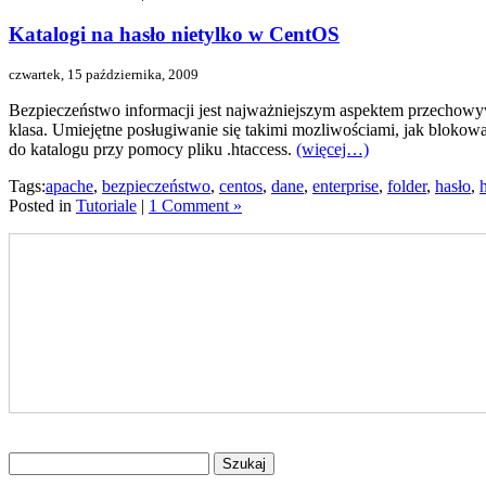
Katalogi na hasło nietylko w CentOS
czwartek, 15 października, 2009
Bezpieczeństwo informacji jest najważniejszym aspektem przechowy
klasa. Umiejętne posługiwanie się takimi mozliwościami, jak blokowa
do katalogu przy pomocy pliku .htaccess.
(więcej…)
Tags:
apache
,
bezpieczeństwo
,
centos
,
dane
,
enterprise
,
folder
,
hasło
,
Posted in
Tutoriale
|
1 Comment »
Znajdź
na