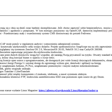
ją się z dnia na dzień coraz bardziej skomplikowane. Jeśli chcesz zapewnić sobie bezpieczeństwo, musisz pr
podatności i zgodności z przepisami. W tym miesiącu przyjrzymy się OpenSCAP, darmowej implementacji pr
host - Przedstawiamy mały i wszechstronny system CMS dostosowany do potrzeb Fediverse.
enSCAP może pomóc w regularnym audycie i wzmocnieniu zabezpieczeń systemu.
e kosztowały użytkowników setki tysięcy dolarów. Projekt społecznościowy SnapScope ma na celu zapewnienie
 przyglądamy się systemom Zenclora OS 2.0, MocaccinoOS 26.03, NebiOS 10.2 oraz CachyOS 260308.
ednocześnie zapewniając przyjazne dla użytkownika środowisko.
wane przez dużych dostawców mogą być wygodne, ale narażają Twoją prywatność na ryzyko. Otwarty standard k
 którzy chcą rozwijać biznes w oparciu o swoje treści.
ą licencje open source z oprogramowaniem, ale dostępnych jest wiele licencji dotyczących dokumentów, obrazó
torowi Amigi Pimiga 5 i uzyskaj dostęp do ogromnego wyboru gier, demówek i aplikacji na Amigę.
 urządzeniami Arduino, Pi Pico, urządzeniami przenośnymi i innymi małymi mikrokontrolerami.
adek, gdyby oryginały zniknęły.
os Translate i LibreTranslate.
przenosić pliki między komputerem z Linuksem, telefonem, a nawet systemem zdalnym.
skonałemu klientowi FTP, środowisku asemblerowemu 6502 oraz poziomom open source do gry Doom.
 oraz starsze wydanie Linux Magazine:
https://allegro.pl/uzytkownik/LinuxMagazine?order=n