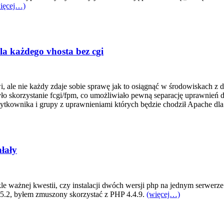
ięcej…)
a każdego vhosta bez cgi
 ale nie każdy zdaje sobie sprawę jak to osiągnąć w środowiskach z 
o skorzystanie fcgi/fpm, co umożliwiało pewną separację uprawnień 
żytkownika i grupy z uprawnieniami których będzie chodził Apache dl
łały
le ważnej kwestii, czy instalacji dwóch wersji php na jednym serwerze
 5.2, byłem zmuszony skorzystać z PHP 4.4.9.
(więcej…)