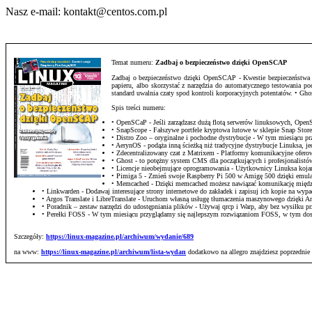
stronie
Nasz e-mail:
kontakt@centos.com.pl
Temat numeru:
Zadbaj o bezpieczeństwo dzięki OpenSCAP
Zadbaj o bezpieczeństwo dzięki OpenSCAP - Kwestie bezpieczeństwa sta
papieru, albo skorzystać z narzędzia do automatycznego testowania 
standard uwalnia czaty spod kontroli korporacyjnych potentatów. • G
Spis treści numeru:
• OpenSCaP - Jeśli zarządzasz dużą flotą serwerów linuksowych, Op
• SnapScope - Fałszywe portfele kryptowa lutowe w sklepie Snap Stor
• Distro Zoo – oryginalne i pochodne dystrybucje - W tym miesiącu
• AerynOS - podąża inną ścieżką niż tradycyjne dystrybucje Linuksa, j
• Zdecentralizowany czat z Matrixem - Platformy komunikacyjne ofero
• Ghost - to potężny system CMS dla początkujących i profesjonalistów,
• Licencje nieobejmujące oprogramowania - Użytkownicy Linuksa kojarz
• Pimiga 5 - Zmień swoje Raspberry Pi 500 w Amigę 500 dzięki emula
• Memcached - Dzięki memcached możesz nawiązać komunikację między
• Linkwarden - Dodawaj interesujące strony internetowe do zakładek i zapisuj ich kopie na wyp
• Argos Translate i LibreTranslate - Uruchom własną usługę tłumaczenia maszynowego dzięki Arg
• Poradnik – zestaw narzędzi do udostępniania plików - Używaj qrcp i Warp, aby bez wysiłku 
• Perełki FOSS - W tym miesiącu przyglądamy się najlepszym rozwiązaniom FOSS, w tym do
Szczegóły:
https://linux-magazine.pl/archiwum/wydanie/689
na www:
https://linux-magazine.pl/archiwum/lista-wydan
dodatkowo na allegro znajdziesz poprzednie