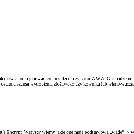
problemów z funkcjonowaniem urządzeń, czy stron WWW. Gromadzenie 
st ostatnią szansą wytropienia złośliwego użytkownika lub włamywacza
Let’s Encrypt. Wszyscy wiemy jakie one mają podstawową „wadę” -> wa