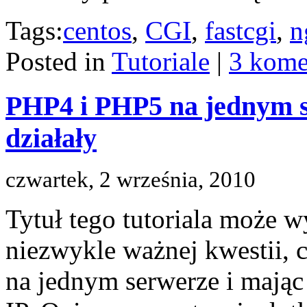
Tags:
centos
,
CGI
,
fastcgi
,
n
Posted in
Tutoriale
|
3 kome
PHP4 i PHP5 na jednym se
działały
czwartek, 2 września, 2010
Tytuł tego tutoriala może w
niezwykle ważnej kwestii, c
na jednym serwerze i mając 