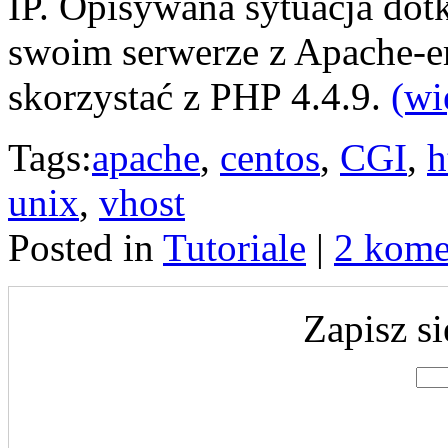
IP. Opisywana sytuacja dot
swoim serwerze z Apache-e
skorzystać z PHP 4.4.9.
(wi
Tags:
apache
,
centos
,
CGI
,
h
unix
,
vhost
Posted in
Tutoriale
|
2 kome
Zapisz si