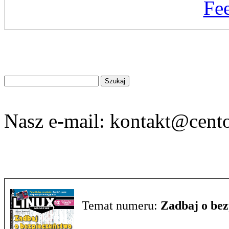
Fe
Znajdź
na
stronie
Nasz e-mail:
kontakt@cento
Temat numeru:
Zadbaj o be