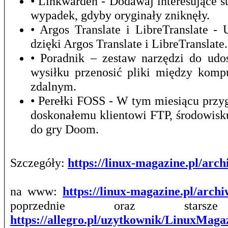
• Linkwarden - Dodawaj interesujące st
wypadek, gdyby oryginały zniknęły.
• Argos Translate i LibreTranslate 
dzięki Argos Translate i LibreTranslate.
• Poradnik – zestaw narzędzi do udo
wysiłku przenosić pliki między kom
zdalnym.
• Perełki FOSS - W tym miesiącu prz
doskonałemu klientowi FTP, środowis
do gry Doom.
Szczegóły:
https://linux-magazine.pl/ar
na www:
https://linux-magazine.pl/arch
poprzednie oraz stars
https://allegro.pl/uzytkownik/LinuxMag