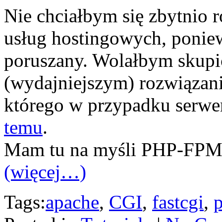
Nie chciałbym się zbytnio 
usług hostingowych, poniew
poruszany. Wolałbym skupi
(wydajniejszym) rozwiązan
którego w przypadku serwe
temu
.
Mam tu na myśli PHP-FPM 
(więcej…)
Tags:
apache
,
CGI
,
fastcgi
,