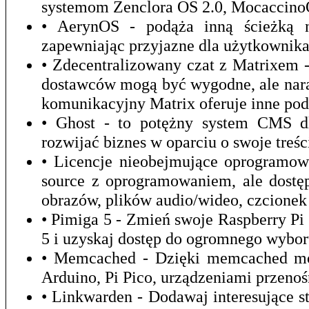
systemom Zenclora OS 2.0, Mocaccino
• AerynOS - podąża inną ścieżką ni
zapewniając przyjazne dla użytkownika
• Zdecentralizowany czat z Matrixem 
dostawców mogą być wygodne, ale nara
komunikacyjny Matrix oferuje inne pod
• Ghost - to potężny system CMS dla
rozwijać biznes w oparciu o swoje treśc
• Licencje nieobejmujące oprogramow
source z oprogramowaniem, ale dostęp
obrazów, plików audio/wideo, czcionek 
• Pimiga 5 - Zmień swoje Raspberry P
5 i uzyskaj dostęp do ogromnego wybor
• Memcached - Dzięki memcached mo
Arduino, Pi Pico, urządzeniami przeno
• Linkwarden - Dodawaj interesujące st