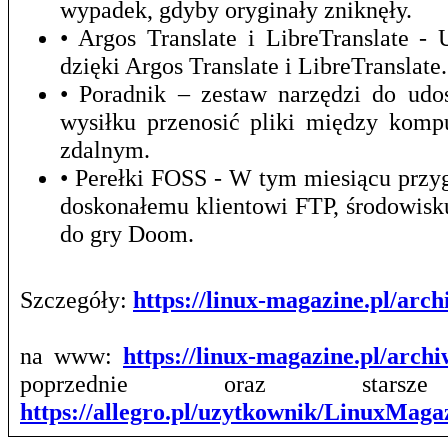
wypadek, gdyby oryginały zniknęły.
• Argos Translate i LibreTranslate 
dzięki Argos Translate i LibreTranslate.
• Poradnik – zestaw narzędzi do udo
wysiłku przenosić pliki między kom
zdalnym.
• Perełki FOSS - W tym miesiącu prz
doskonałemu klientowi FTP, środowis
do gry Doom.
Szczegóły:
https://linux-magazine.pl/ar
na www:
https://linux-magazine.pl/arch
poprzednie oraz stars
https://allegro.pl/uzytkownik/LinuxMag