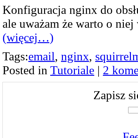
Konfiguracja nginx do obsług
ale uważam że warto o niej
(więcej…)
Tags:
email
,
nginx
,
squirrel
Posted in
Tutoriale
|
2 kome
Zapisz si
Fe