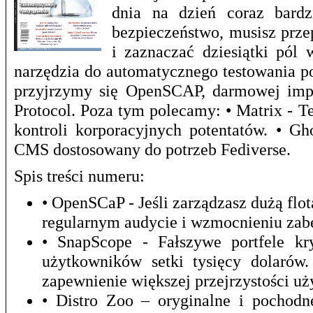
dnia na dzień coraz bardz
bezpieczeństwo, musisz prze
i zaznaczać dziesiątki pól 
narzędzia do automatycznego testowania p
przyjrzymy się OpenSCAP, darmowej impl
Protocol. Poza tym polecamy: • Matrix - T
kontroli korporacyjnych potentatów. • G
CMS dostosowany do potrzeb Fediverse.
Spis treści numeru:
• OpenSCaP - Jeśli zarządzasz dużą f
regularnym audycie i wzmocnieniu zab
• SnapScope - Fałszywe portfele kr
użytkowników setki tysięcy dolarów
zapewnienie większej przejrzystości u
• Distro Zoo – oryginalne i pochod