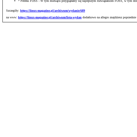
• Perełki FOSS - W tym miesiącu przyglądamy się najlepszym rozwiązaniom FOSS, w tym do
Szczegóły:
https://linux-magazine.pl/archiwum/wydanie/689
na www:
https://linux-magazine.pl/archiwum/lista-wydan
dodatkowo na allegro znajdziesz poprzednie