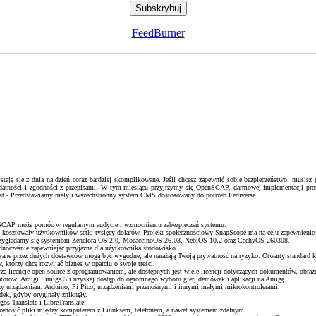
FeedBurner
ją się z dnia na dzień coraz bardziej skomplikowane. Jeśli chcesz zapewnić sobie bezpieczeństwo, musisz pr
podatności i zgodności z przepisami. W tym miesiącu przyjrzymy się OpenSCAP, darmowej implementacji pr
host - Przedstawiamy mały i wszechstronny system CMS dostosowany do potrzeb Fediverse.
enSCAP może pomóc w regularnym audycie i wzmocnieniu zabezpieczeń systemu.
e kosztowały użytkowników setki tysięcy dolarów. Projekt społecznościowy SnapScope ma na celu zapewnienie
 przyglądamy się systemom Zenclora OS 2.0, MocaccinoOS 26.03, NebiOS 10.2 oraz CachyOS 260308.
ednocześnie zapewniając przyjazne dla użytkownika środowisko.
wane przez dużych dostawców mogą być wygodne, ale narażają Twoją prywatność na ryzyko. Otwarty standard k
 którzy chcą rozwijać biznes w oparciu o swoje treści.
ą licencje open source z oprogramowaniem, ale dostępnych jest wiele licencji dotyczących dokumentów, obrazó
torowi Amigi Pimiga 5 i uzyskaj dostęp do ogromnego wyboru gier, demówek i aplikacji na Amigę.
 urządzeniami Arduino, Pi Pico, urządzeniami przenośnymi i innymi małymi mikrokontrolerami.
adek, gdyby oryginały zniknęły.
os Translate i LibreTranslate.
przenosić pliki między komputerem z Linuksem, telefonem, a nawet systemem zdalnym.