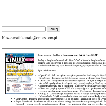
Znajdź
na
stronie
Nasz e-mail:
kontakt@centos.com.pl
Temat numeru:
Zadbaj o bezpieczeństwo dzięki OpenSCAP
Zadbaj o bezpieczeństwo dzięki OpenSCAP - Kwestie bezpieczeństwa sta
papieru, albo skorzystać z narzędzia do automatycznego testowania 
standard uwalnia czaty spod kontroli korporacyjnych potentatów. • G
Spis treści numeru:
• OpenSCaP - Jeśli zarządzasz dużą flotą serwerów linuksowych, Op
• SnapScope - Fałszywe portfele kryptowa lutowe w sklepie Snap Stor
• Distro Zoo – oryginalne i pochodne dystrybucje - W tym miesiącu
• AerynOS - podąża inną ścieżką niż tradycyjne dystrybucje Linuksa, j
• Zdecentralizowany czat z Matrixem - Platformy komunikacyjne ofero
• Ghost - to potężny system CMS dla początkujących i profesjonalistów,
• Licencje nieobejmujące oprogramowania - Użytkownicy Linuksa kojarz
• Pimiga 5 - Zmień swoje Raspberry Pi 500 w Amigę 500 dzięki emula
• Memcached - Dzięki memcached możesz nawiązać komunikację między
• Linkwarden - Dodawaj interesujące strony internetowe do zakładek i zapisuj ich kopie na wyp
• Argos Translate i LibreTranslate - Uruchom własną usługę tłumaczenia maszynowego dzięki Arg
• Poradnik – zestaw narzędzi do udostępniania plików - Używaj qrcp i Warp, aby bez wysiłku 