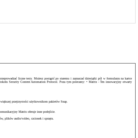
zeprowadzać liczne testy. Możesz postąpić po staremu i zaznaczać dziesiątki pól w formularzu na kartce
otokołu Security Content Automation Protocol. Poza tym polecamy: • Matrix - Ten innowacyjny otwarty
 większej przejrzystości użytkownikom pakietów Snap.
omunikacyjny Matrix oferuje inne podejście.
w, plików audio/wideo, czcionek i sprzętu.