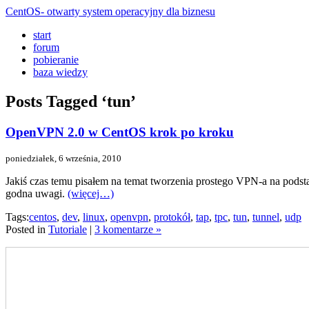
CentOS- otwarty system operacyjny dla biznesu
start
forum
pobieranie
baza wiedzy
Posts Tagged ‘tun’
OpenVPN 2.0 w CentOS krok po kroku
poniedziałek, 6 września, 2010
Jakiś czas temu pisałem na temat tworzenia prostego VPN-a na podsta
godna uwagi.
(więcej…)
Tags:
centos
,
dev
,
linux
,
openvpn
,
protokół
,
tap
,
tpc
,
tun
,
tunnel
,
udp
Posted in
Tutoriale
|
3 komentarze »