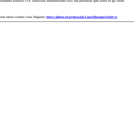
skonałemu klientowi FTP, środowisku asemblerowemu 6502 oraz poziomom open source do gry Doom.
 oraz starsze wydanie Linux Magazine:
https://allegro.pl/uzytkownik/LinuxMagazine?order=n