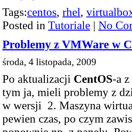
Tags:
centos
,
rhel
,
virtualbo
Posted in
Tutoriale
|
No Co
Problemy z VMWare w C
środa, 4 listopada, 2009
Po aktualizacji
CentOS
-a z
tym ja, mieli problemy z dz
w wersji 2. Maszyna wirtual
pewien czas, po czym zawis
ponownie np. z panelu. Pow