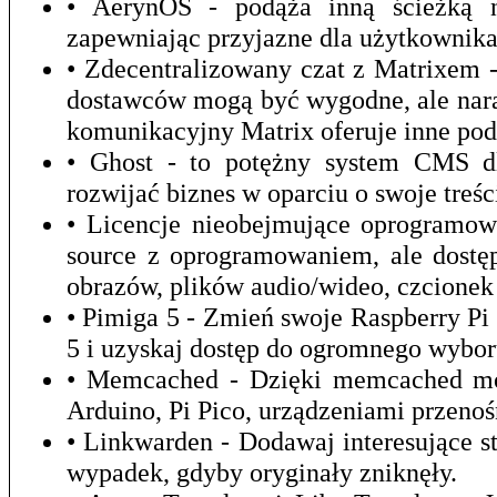
• AerynOS - podąża inną ścieżką ni
zapewniając przyjazne dla użytkownika
• Zdecentralizowany czat z Matrixem 
dostawców mogą być wygodne, ale nara
komunikacyjny Matrix oferuje inne pod
• Ghost - to potężny system CMS dla
rozwijać biznes w oparciu o swoje treśc
• Licencje nieobejmujące oprogramow
source z oprogramowaniem, ale dostęp
obrazów, plików audio/wideo, czcionek 
• Pimiga 5 - Zmień swoje Raspberry P
5 i uzyskaj dostęp do ogromnego wybor
• Memcached - Dzięki memcached mo
Arduino, Pi Pico, urządzeniami przeno
• Linkwarden - Dodawaj interesujące st
wypadek, gdyby oryginały zniknęły.