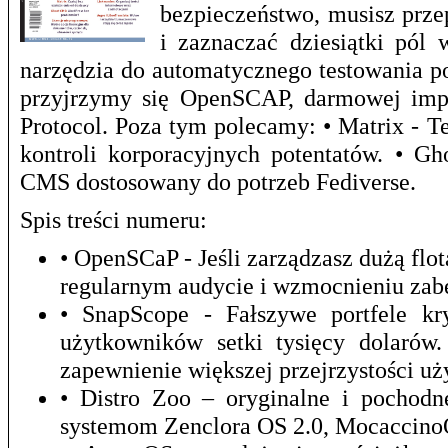
bezpieczeństwo, musisz prze
i zaznaczać dziesiątki pól 
narzędzia do automatycznego testowania p
przyjrzymy się OpenSCAP, darmowej impl
Protocol. Poza tym polecamy: • Matrix - T
kontroli korporacyjnych potentatów. • G
CMS dostosowany do potrzeb Fediverse.
Spis treści numeru:
• OpenSCaP - Jeśli zarządzasz dużą f
regularnym audycie i wzmocnieniu zab
• SnapScope - Fałszywe portfele kr
użytkowników setki tysięcy dolarów
zapewnienie większej przejrzystości u
• Distro Zoo – oryginalne i pochod
systemom Zenclora OS 2.0, Mocaccino