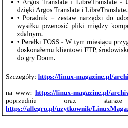
• Argos Translate i LibreTranslate 
dzięki Argos Translate i LibreTranslate.
• Poradnik – zestaw narzędzi do udo
wysiłku przenosić pliki między kom
zdalnym.
• Perełki FOSS - W tym miesiącu prz
doskonałemu klientowi FTP, środowis
do gry Doom.
Szczegóły:
https://linux-magazine.pl/ar
na www:
https://linux-magazine.pl/arch
poprzednie oraz stars
https://allegro.pl/uzytkownik/LinuxMag