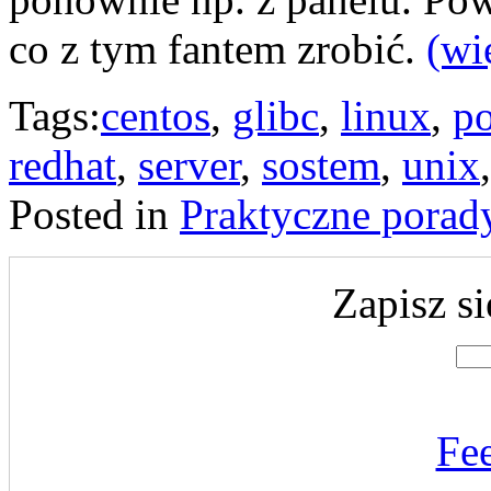
co z tym fantem zrobić.
(wi
Tags:
centos
,
glibc
,
linux
,
p
redhat
,
server
,
sostem
,
unix
Posted in
Praktyczne porad
Zapisz si
Fe