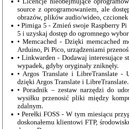
• Licencje nieobejmujące oprogramow
source z oprogramowaniem, ale dostęp
obrazów, plików audio/wideo, czcionek 
• Pimiga 5 - Zmień swoje Raspberry P
5 i uzyskaj dostęp do ogromnego wybor
• Memcached - Dzięki memcached mo
Arduino, Pi Pico, urządzeniami przeno
• Linkwarden - Dodawaj interesujące st
wypadek, gdyby oryginały zniknęły.
• Argos Translate i LibreTranslate 
dzięki Argos Translate i LibreTranslate.
• Poradnik – zestaw narzędzi do udo
wysiłku przenosić pliki między kom
zdalnym.
• Perełki FOSS - W tym miesiącu prz
doskonałemu klientowi FTP, środowis