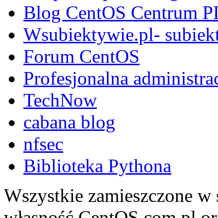
Blog CentOS Centrum P
Wsubiektywie.pl- subiekt
Forum CentOS
Profesjonalna administra
TechNow
cabana blog
nfsec
Biblioteka Pythona
Wszystkie zamieszczone w s
własność CentOS.com.pl ora