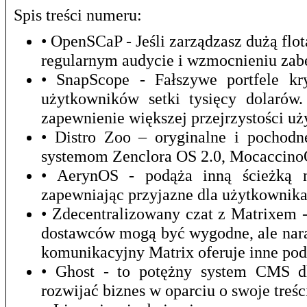
Spis treści numeru:
• OpenSCaP - Jeśli zarządzasz dużą f
regularnym audycie i wzmocnieniu zab
• SnapScope - Fałszywe portfele kr
użytkowników setki tysięcy dolarów
zapewnienie większej przejrzystości u
• Distro Zoo – oryginalne i pochod
systemom Zenclora OS 2.0, Mocaccino
• AerynOS - podąża inną ścieżką ni
zapewniając przyjazne dla użytkownika
• Zdecentralizowany czat z Matrixem 
dostawców mogą być wygodne, ale nara
komunikacyjny Matrix oferuje inne pod
• Ghost - to potężny system CMS dla
rozwijać biznes w oparciu o swoje treśc