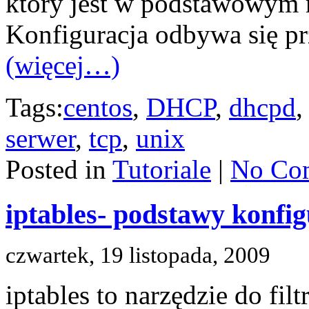
który jest w podstawowym 
Konfiguracja odbywa się pr
(więcej…)
Tags:
centos
,
DHCP
,
dhcpd
serwer
,
tcp
,
unix
Posted in
Tutoriale
|
No Co
iptables- podstawy konfig
czwartek, 19 listopada, 2009
iptables to narzędzie do fi