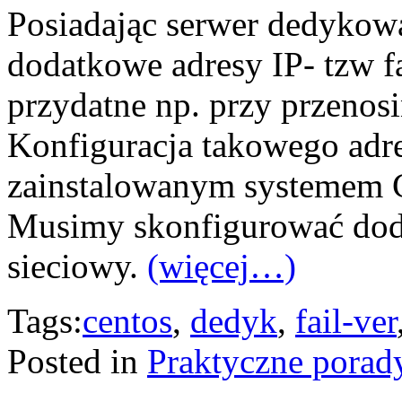
Posiadając serwer dedykowa
dodatkowe adresy IP- tzw fa
przydatne np. przy przenos
Konfiguracja takowego adre
zainstalowanym systemem C
Musimy skonfigurować doda
sieciowy.
(więcej…)
Tags:
centos
,
dedyk
,
fail-ver
Posted in
Praktyczne porad