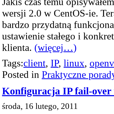
Jakiś czas temu opisywałe
wersji 2.0 w CentOS-ie. Ter
bardzo przydatną funkcjona
ustawienie stałego i konkre
klienta.
(więcej…)
Tags:
client
,
IP
,
linux
,
open
Posted in
Praktyczne porad
Konfiguracja IP fail-ove
środa, 16 lutego, 2011