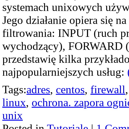
systemach unixowych używan
Jego działanie opiera się na
filtrowania: INPUT (ruch 
wychodzący), FORWARD (ru
przedstawię kilka przykład
najpopularniejszych usług:
Tags:
adres
,
centos
,
firewall
linux
,
ochrona. zapora ogn
unix
Posted in
Tutoriale
|
1 Com