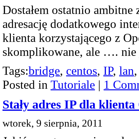
Dostałem ostatnio ambitne z
adresację dodatkowego inter
klienta korzystającego z O
skomplikowane, ale …. nie j
Tags:
bridge
,
centos
,
IP
,
lan
Posted in
Tutoriale
|
1 Com
Stały adres IP dla klien
wtorek, 9 sierpnia, 2011