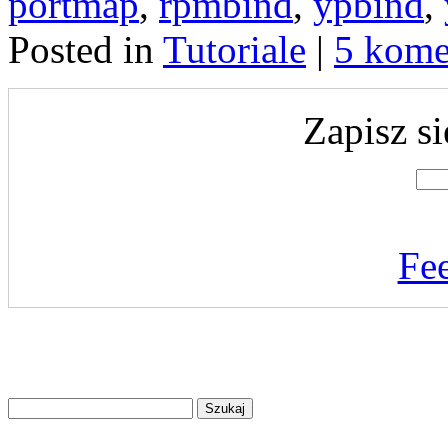
portmap
,
rpmbind
,
ypbind
,
Posted in
Tutoriale
|
5 kome
Zapisz si
Fe
Znajdź
na
stronie