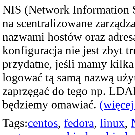
NIS (Network Information S
na scentralizowane zarządz
nazwami hostów oraz adresa
konfiguracja nie jest zbyt t
przydatne, jeśli mamy kilka
logować tą samą nazwą uży
zaprzęgać do tego np. LDAP
będziemy omawiać.
(więce
Tags:
centos
,
fedora
,
linux
,