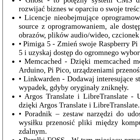
rozwijać biznes w oparciu o swoje treśc
• Licencje nieobejmujące oprogramow
source z oprogramowaniem, ale dostęp
obrazów, plików audio/wideo, czcionek 
• Pimiga 5 - Zmień swoje Raspberry P
5 i uzyskaj dostęp do ogromnego wybor
• Memcached - Dzięki memcached mo
Arduino, Pi Pico, urządzeniami przeno
• Linkwarden - Dodawaj interesujące st
wypadek, gdyby oryginały zniknęły.
• Argos Translate i LibreTranslate 
dzięki Argos Translate i LibreTranslate.
• Poradnik – zestaw narzędzi do udo
wysiłku przenosić pliki między kom
zdalnym.
• Perełki FOSS - W tym miesiącu prz