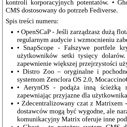
kontroli korporacyjnych potentatów. • G
CMS dostosowany do potrzeb Fediverse.
Spis treści numeru:
• OpenSCaP - Jeśli zarządzasz dużą f
regularnym audycie i wzmocnieniu zab
• SnapScope - Fałszywe portfele kr
użytkowników setki tysięcy dolarów
zapewnienie większej przejrzystości u
• Distro Zoo – oryginalne i pochod
systemom Zenclora OS 2.0, Mocaccino
• AerynOS - podąża inną ścieżką ni
zapewniając przyjazne dla użytkownika
• Zdecentralizowany czat z Matrixem 
dostawców mogą być wygodne, ale nara
komunikacyjny Matrix oferuje inne pod
• Ghost - to potężny system CMS dla