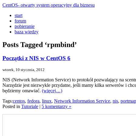
CentOS- otwarty system operacyjny dla biznesu
start
forum
pobieranie
baza wiedzy
Posts Tagged ‘rpmbind’
Początki z NIS w CentOS 6
wtorek, 10 stycznia, 2012
NIS (Network Information Service) to protokół pozwalający na scentr
Narzędzie jest niezwykle przydatne, jeśli mamy kilka serwerów i ch
będziemy omawiać.
(więcej…)
Tags:
centos
,
fedora
,
linux
,
Network Information Service
,
nis
,
portma
Posted in
Tutoriale
|
5 komentarzy »