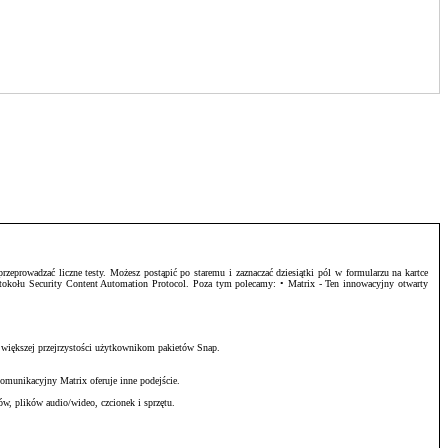
zeprowadzać liczne testy. Możesz postąpić po staremu i zaznaczać dziesiątki pól w formularzu na kartce
otokołu Security Content Automation Protocol. Poza tym polecamy: • Matrix - Ten innowacyjny otwarty
 większej przejrzystości użytkownikom pakietów Snap.
omunikacyjny Matrix oferuje inne podejście.
w, plików audio/wideo, czcionek i sprzętu.