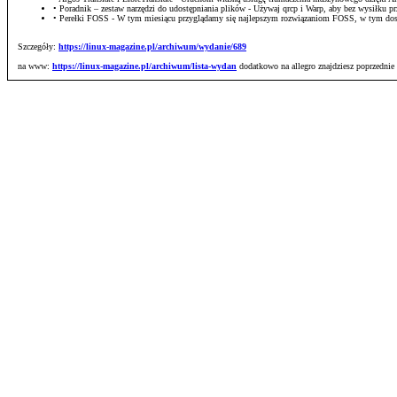
• Poradnik – zestaw narzędzi do udostępniania plików - Używaj qrcp i Warp, aby bez wysiłku 
• Perełki FOSS - W tym miesiącu przyglądamy się najlepszym rozwiązaniom FOSS, w tym do
Szczegóły:
https://linux-magazine.pl/archiwum/wydanie/689
na www:
https://linux-magazine.pl/archiwum/lista-wydan
dodatkowo na allegro znajdziesz poprzednie