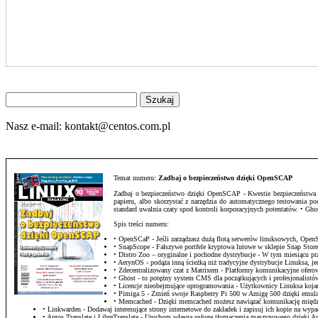
Znajdź
na
stronie
Nasz e-mail:
kontakt@centos.com.pl
Temat numeru:
Zadbaj o bezpieczeństwo dzięki OpenSCAP
Zadbaj o bezpieczeństwo dzięki OpenSCAP - Kwestie bezpieczeństwa sta
papieru, albo skorzystać z narzędzia do automatycznego testowania 
standard uwalnia czaty spod kontroli korporacyjnych potentatów. • G
Spis treści numeru:
• OpenSCaP - Jeśli zarządzasz dużą flotą serwerów linuksowych, Op
• SnapScope - Fałszywe portfele kryptowa lutowe w sklepie Snap Stor
• Distro Zoo – oryginalne i pochodne dystrybucje - W tym miesiącu
• AerynOS - podąża inną ścieżką niż tradycyjne dystrybucje Linuksa, j
• Zdecentralizowany czat z Matrixem - Platformy komunikacyjne ofero
• Ghost - to potężny system CMS dla początkujących i profesjonalistów,
• Licencje nieobejmujące oprogramowania - Użytkownicy Linuksa kojarz
• Pimiga 5 - Zmień swoje Raspberry Pi 500 w Amigę 500 dzięki emula
• Memcached - Dzięki memcached możesz nawiązać komunikację między
• Linkwarden - Dodawaj interesujące strony internetowe do zakładek i zapisuj ich kopie na wyp
• Argos Translate i LibreTranslate - Uruchom własną usługę tłumaczenia maszynowego dzięki Arg