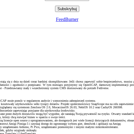
FeedBurner
ją się z dnia na dzień coraz bardziej skomplikowane. Jeśli chcesz zapewnić sobie bezpieczeństwo, musisz pr
podatności i zgodności z przepisami. W tym miesiącu przyjrzymy się OpenSCAP, darmowej implementacji pr
host - Przedstawiamy mały i wszechstronny system CMS dostosowany do potrzeb Fediverse.
enSCAP może pomóc w regularnym audycie i wzmocnieniu zabezpieczeń systemu.
e kosztowały użytkowników setki tysięcy dolarów. Projekt społecznościowy SnapScope ma na celu zapewnienie
 przyglądamy się systemom Zenclora OS 2.0, MocaccinoOS 26.03, NebiOS 10.2 oraz CachyOS 260308.
ednocześnie zapewniając przyjazne dla użytkownika środowisko.
wane przez dużych dostawców mogą być wygodne, ale narażają Twoją prywatność na ryzyko. Otwarty standard k
 którzy chcą rozwijać biznes w oparciu o swoje treści.
ą licencje open source z oprogramowaniem, ale dostępnych jest wiele licencji dotyczących dokumentów, obrazó
torowi Amigi Pimiga 5 i uzyskaj dostęp do ogromnego wyboru gier, demówek i aplikacji na Amigę.
 urządzeniami Arduino, Pi Pico, urządzeniami przenośnymi i innymi małymi mikrokontrolerami.
adek, gdyby oryginały zniknęły.
os Translate i LibreTranslate.