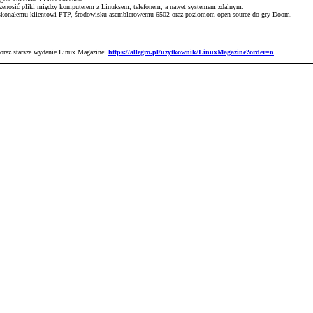
przenosić pliki między komputerem z Linuksem, telefonem, a nawet systemem zdalnym.
skonałemu klientowi FTP, środowisku asemblerowemu 6502 oraz poziomom open source do gry Doom.
 oraz starsze wydanie Linux Magazine:
https://allegro.pl/uzytkownik/LinuxMagazine?order=n