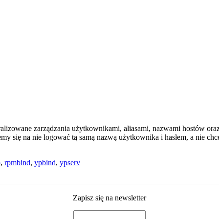
alizowane zarządzania użytkownikami, aliasami, nazwami hostów oraz ad
cemy się na nie logować tą samą nazwą użytkownika i hasłem, a nie ch
p
,
rpmbind
,
ypbind
,
ypserv
Zapisz się na newsletter