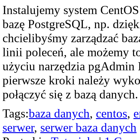
Instalujemy system CentOS
bazę PostgreSQL, np. dzię
chcielibyśmy zarządzać ba
linii poleceń, ale możemy t
użyciu narzędzia pgAdmin II
pierwsze kroki należy wy
połączyć się z bazą danych
Tags:
baza danych
,
centos
,
e
serwer
,
serwer baza danych