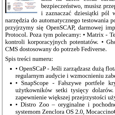
bezpieczeństwo, musisz prze
i zaznaczać dziesiątki pól 
narzędzia do automatycznego testowania p
przyjrzymy się OpenSCAP, darmowej impl
Protocol. Poza tym polecamy: • Matrix - T
kontroli korporacyjnych potentatów. • G
CMS dostosowany do potrzeb Fediverse.
Spis treści numeru:
• OpenSCaP - Jeśli zarządzasz dużą f
regularnym audycie i wzmocnieniu zab
• SnapScope - Fałszywe portfele kr
użytkowników setki tysięcy dolarów
zapewnienie większej przejrzystości u
• Distro Zoo – oryginalne i pochod
systemom Zenclora OS 2.0, Mocaccino