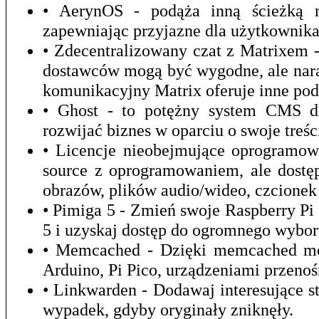
• AerynOS - podąża inną ścieżką ni
zapewniając przyjazne dla użytkownika
• Zdecentralizowany czat z Matrixem 
dostawców mogą być wygodne, ale nara
komunikacyjny Matrix oferuje inne pod
• Ghost - to potężny system CMS dla
rozwijać biznes w oparciu o swoje treśc
• Licencje nieobejmujące oprogramow
source z oprogramowaniem, ale dostęp
obrazów, plików audio/wideo, czcionek 
• Pimiga 5 - Zmień swoje Raspberry P
5 i uzyskaj dostęp do ogromnego wybor
• Memcached - Dzięki memcached mo
Arduino, Pi Pico, urządzeniami przeno
• Linkwarden - Dodawaj interesujące st
wypadek, gdyby oryginały zniknęły.