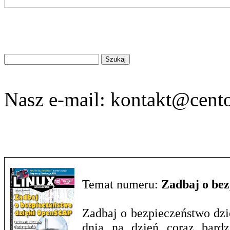
Znajdź
na
stronie
Nasz e-mail:
kontakt@cento
Temat numeru:
Zadbaj o be
Zadbaj o bezpieczeństwo dzi
dnia na dzień coraz bardz