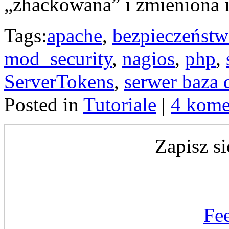
„zhackowana” i zmieniona i
Tags:
apache
,
bezpieczeńst
mod_security
,
nagios
,
php
,
ServerTokens
,
serwer baza
Posted in
Tutoriale
|
4 kome
Zapisz si
Fe