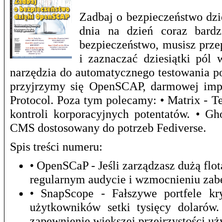
Zadbaj o bezpieczeństwo dzi
dnia na dzień coraz bardz
bezpieczeństwo, musisz prze
i zaznaczać dziesiątki pól 
narzędzia do automatycznego testowania p
przyjrzymy się OpenSCAP, darmowej impl
Protocol. Poza tym polecamy: • Matrix - T
kontroli korporacyjnych potentatów. • G
CMS dostosowany do potrzeb Fediverse.
Spis treści numeru:
• OpenSCaP - Jeśli zarządzasz dużą f
regularnym audycie i wzmocnieniu zab
• SnapScope - Fałszywe portfele kr
użytkowników setki tysięcy dolarów
zapewnienie większej przejrzystości u