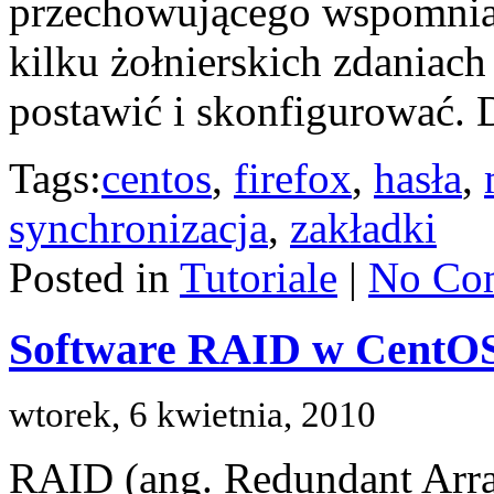
przechowującego wspomnian
kilku żołnierskich zdaniach
postawić i skonfigurować. 
Tags:
centos
,
firefox
,
hasła
,
synchronizacja
,
zakładki
Posted in
Tutoriale
|
No Co
Software RAID w CentO
wtorek, 6 kwietnia, 2010
RAID (ang. Redundant Array