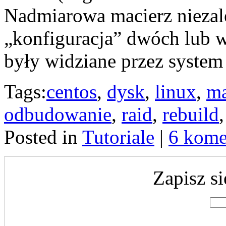
Nadmiarowa macierz niezale
„konfiguracja” dwóch lub 
były widziane przez system
Tags:
centos
,
dysk
,
linux
,
ma
odbudowanie
,
raid
,
rebuild
Posted in
Tutoriale
|
6 kome
Zapisz si