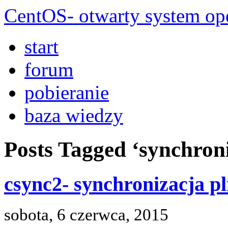
CentOS- otwarty system ope
start
forum
pobieranie
baza wiedzy
Posts Tagged ‘synchron
csync2- synchronizacja pl
sobota, 6 czerwca, 2015