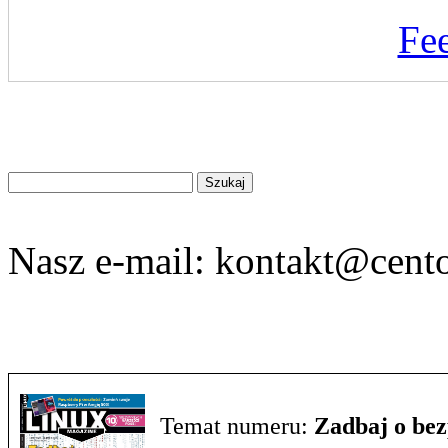
Fe
Znajdź
na
stronie
Nasz e-mail:
kontakt@cento
Temat numeru:
Zadbaj o be