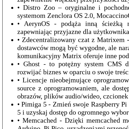
• Distro Zoo – oryginalne i pochod
systemom Zenclora OS 2.0, Mocaccino
• AerynOS - podąża inną ścieżką ni
zapewniając przyjazne dla użytkownika
• Zdecentralizowany czat z Matrixem 
dostawców mogą być wygodne, ale nara
komunikacyjny Matrix oferuje inne pod
• Ghost - to potężny system CMS dla
rozwijać biznes w oparciu o swoje treśc
• Licencje nieobejmujące oprogramow
source z oprogramowaniem, ale dostęp
obrazów, plików audio/wideo, czcionek 
• Pimiga 5 - Zmień swoje Raspberry P
5 i uzyskaj dostęp do ogromnego wybor
• Memcached - Dzięki memcached mo
Arduino, Pi Pico, urządzeniami przeno