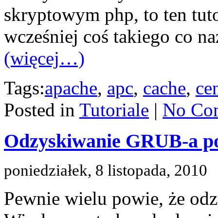
skryptowym php, to ten tuto
wcześniej coś takiego co na
(więcej…)
Tags:
apache
,
apc
,
cache
,
ce
Posted in
Tutoriale
|
No Co
Odzyskiwanie GRUB-a po 
poniedziałek, 8 listopada, 2010
Pewnie wielu powie, że odz