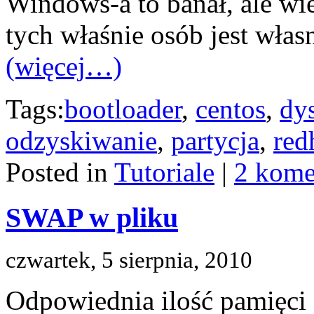
Windows-a to banał, ale wi
tych właśnie osób jest własn
(więcej…)
Tags:
bootloader
,
centos
,
dy
odzyskiwanie
,
partycja
,
red
Posted in
Tutoriale
|
2 kome
SWAP w pliku
czwartek, 5 sierpnia, 2010
Odpowiednia ilość pamięci