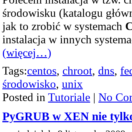
środowisku (katalogu głów
jak to zrobić w systemach
C
instalacja w innych system
(więcej…)
Tags:
centos
,
chroot
,
dns
,
fe
środowisko
,
unix
Posted in
Tutoriale
|
No Co
PyGRUB w XEN nie tylko