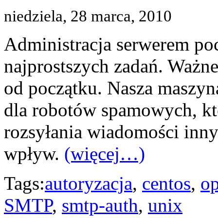
niedziela, 28 marca, 2010
Administracja serwerem po
najprostszych zadań. Ważne
od początku. Nasza maszyn
dla robotów spamowych, kt
rozsyłania wiadomości inny
wpływ.
(więcej…)
Tags:
autoryzacja
,
centos
,
o
SMTP
,
smtp-auth
,
unix