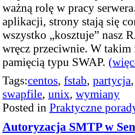
ważną rolę w pracy serwer
aplikacji, strony stają się c
wszystko „kosztuje” nasz RA
wręcz przeciwnie. W takim 
pamięcią typu SWAP.
(wię
Tags:
centos
,
fstab
,
partycja
swapfile
,
unix
,
wymiany
Posted in
Praktyczne porad
Autoryzacja SMTP w Sen