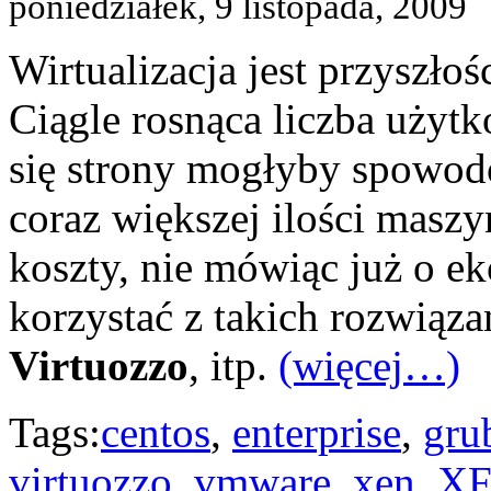
poniedziałek, 9 listopada, 2009
Wirtualizacja jest przyszło
Ciągle rosnąca liczba użytk
się strony mogłyby spowo
coraz większej ilości maszy
koszty, nie mówiąc już o ek
korzystać z takich rozwiąza
Virtuozzo
, itp.
(więcej…)
Tags:
centos
,
enterprise
,
gru
virtuozzo
,
vmware
,
xen
,
XF