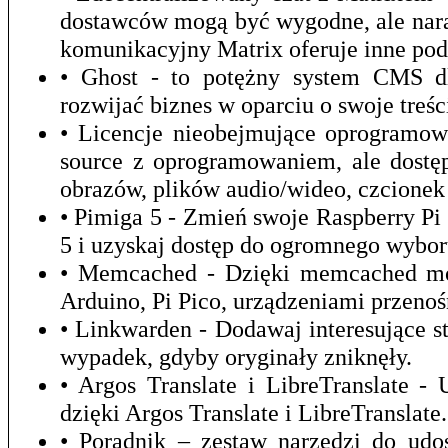
dostawców mogą być wygodne, ale nara
komunikacyjny Matrix oferuje inne pod
• Ghost - to potężny system CMS dla
rozwijać biznes w oparciu o swoje treśc
• Licencje nieobejmujące oprogramow
source z oprogramowaniem, ale dostęp
obrazów, plików audio/wideo, czcionek 
• Pimiga 5 - Zmień swoje Raspberry P
5 i uzyskaj dostęp do ogromnego wybor
• Memcached - Dzięki memcached mo
Arduino, Pi Pico, urządzeniami przeno
• Linkwarden - Dodawaj interesujące st
wypadek, gdyby oryginały zniknęły.
• Argos Translate i LibreTranslate 
dzięki Argos Translate i LibreTranslate.
• Poradnik – zestaw narzędzi do udo