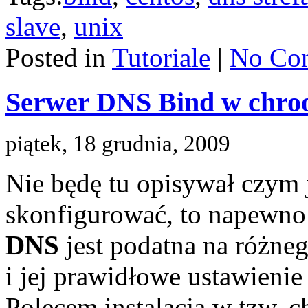
slave
,
unix
Posted in
Tutoriale
|
No Co
Serwer DNS Bind w chro
piątek, 18 grudnia, 2009
Nie będę tu opisywał czym 
skonfigurować, to napewno
DNS
jest podatna na różne
i jej prawidłowe ustawieni
Polecem instalacja w tzw. c