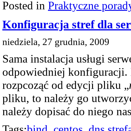
Posted in
Praktyczne porad
Konfiguracja stref dla s
niedziela, 27 grudnia, 2009
Sama instalacja usługi ser
odpowiedniej konfiguracji
rozpcoząć od edycji pliku „
pliku, to należy go utworz
należy dopisać do niego nas
Tags:
bind
,
centos
,
dns stref