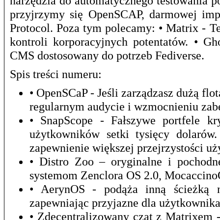
narzędzia do automatycznego testowania p
przyjrzymy się OpenSCAP, darmowej impl
Protocol. Poza tym polecamy: • Matrix - T
kontroli korporacyjnych potentatów. • G
CMS dostosowany do potrzeb Fediverse.
Spis treści numeru:
• OpenSCaP - Jeśli zarządzasz dużą f
regularnym audycie i wzmocnieniu zab
• SnapScope - Fałszywe portfele kr
użytkowników setki tysięcy dolarów
zapewnienie większej przejrzystości u
• Distro Zoo – oryginalne i pochod
systemom Zenclora OS 2.0, Mocaccino
• AerynOS - podąża inną ścieżką ni
zapewniając przyjazne dla użytkownika
• Zdecentralizowany czat z Matrixem 